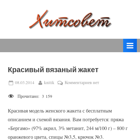
Skip
to
content
вязание
Х
спицами,
и
вязание
т
крючком,
модные
с
вязаные
Красивый вязаный жакет
о
модели
с
в
Posted
By
к
08.03.2014
knitik
Комментариев
нет
пошаговым
on
записи
е
описанием
Прочитано:
3 159
Красивый
т
и
вязаный
схемами.
Красивая модель женского жакета с бесплатным
жакет
описанием и схемой вязания. Вам потребуется: пряжа
«Бергамо» (97% акрил, 3% метанит, 244 м/100 г) – 800 г
оранжевого цвета, спицы №3,5, крючок №3.