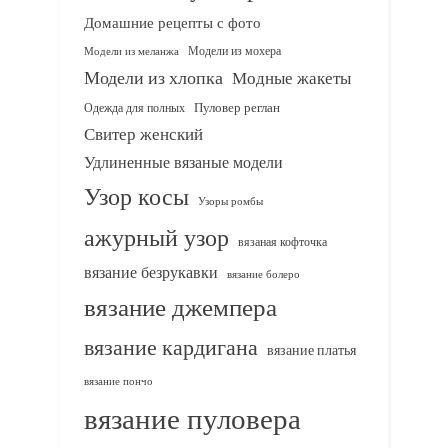
Домашние рецепты с фото
Модели из мохера
Модели из меланжа
Модели из хлопка
Модные жакеты
Одежда для полных
Пуловер реглан
Свитер женский
Удлиненные вязаные модели
Узор косы
Узоры ромбы
ажурный узор
вязаная кофточка
вязание безрукавки
вязание болеро
вязание джемпера
вязание кардигана
вязание платья
вязание пончо
вязание пуловера