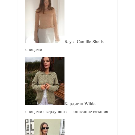
с
с
ь
ь
:
:
Блуза Camille Shells
спицами
Кардиган Wilde
спицами сверху вниз — описание вязания