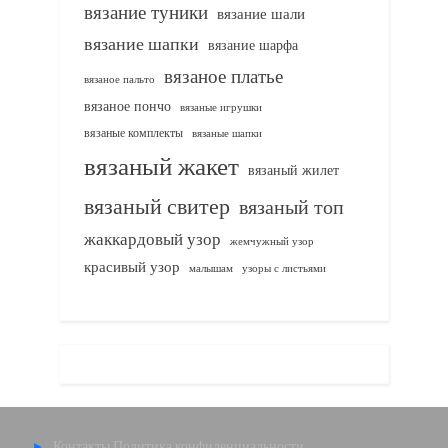
вязание туники
вязание шали
вязание шапки
вязание шарфа
вязаное платье
вязаное пальто
вязаное пончо
вязаные игрушки
вязаные комплекты
вязаные шапки
вязаный жакет
вязаный жилет
вязаный свитер
вязаный топ
жаккардовый узор
жемчужный узор
красивый узор
узоры с листьями
малышам
Контакты
Политика конфиденциальности