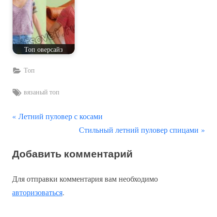
Топ оверсайз
Топ
Tags:
вязаный топ
П
Навигация
Летний пуловер с косами
р
С
Стильный летний пуловер спицами
по
е
л
Добавить комментарий
д
е
записям
ы
д
Для отправки комментария вам необходимо
д
у
авторизоваться
.
у
ю
щ
щ