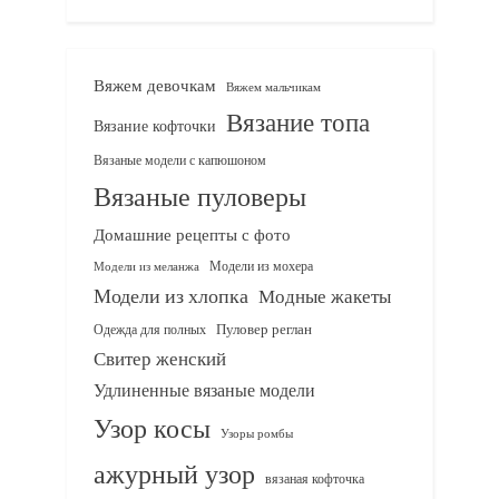
Вяжем девочкам
Вяжем мальчикам
Вязание топа
Вязание кофточки
Вязаные модели с капюшоном
Вязаные пуловеры
Домашние рецепты с фото
Модели из мохера
Модели из меланжа
Модели из хлопка
Модные жакеты
Одежда для полных
Пуловер реглан
Свитер женский
Удлиненные вязаные модели
Узор косы
Узоры ромбы
ажурный узор
вязаная кофточка