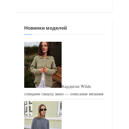
а
а
я
я
з
з
Новинки моделей
а
а
п
п
и
и
с
с
ь
ь
:
:
Кардиган Wilde
спицами сверху вниз — описание вязания