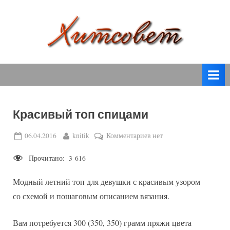
Skip
to
content
вязание
Х
спицами,
и
вязание
т
крючком,
модные
с
вязаные
Красивый топ спицами
о
модели
с
в
Posted
By
к
06.04.2016
knitik
Комментариев
нет
пошаговым
on
записи
е
описанием
Прочитано:
3 616
Красивый
т
и
топ
схемами.
Модный летний топ для девушки с красивым узором
спицами
со схемой и пошаговым описанием вязания.
Вам потребуется 300 (350, 350) грамм пряжи цвета