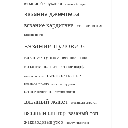
вязание безрукавки
вязание болеро
вязание джемпера
вязание кардигана
вязание платья
вязание пончо
вязание пуловера
вязание туники
вязание шали
вязание шапки
вязание шарфа
вязаное платье
вязаное пальто
вязаное пончо
вязаные игрушки
вязаные комплекты
вязаные шапки
вязаный жакет
вязаный жилет
вязаный свитер
вязаный топ
жаккардовый узор
жемчужный узор