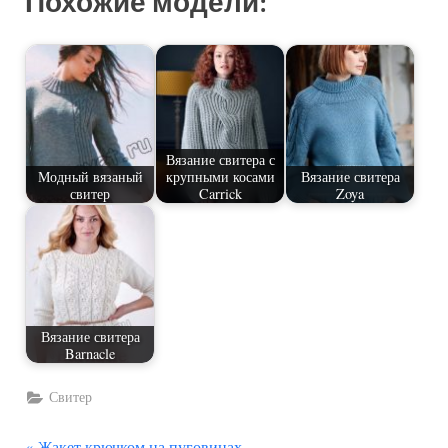
Похожие модели:
Вязание свитера с
Модный вязаный
крупными косами
Вязание свитера
свитер
Carrick
Zoya
Вязание свитера
Barnacle
Свитер
П
Жакет крючком на пуговицах