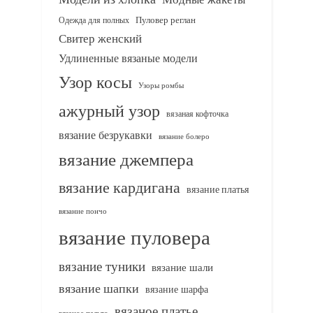
Одежда для полных
Пуловер реглан
Свитер женский
Удлиненные вязаные модели
Узор косы
Узоры ромбы
ажурный узор
вязаная кофточка
вязание безрукавки
вязание болеро
вязание джемпера
вязание кардигана
вязание платья
вязание пончо
вязание пуловера
вязание туники
вязание шали
вязание шапки
вязание шарфа
вязаное платье
вязаное пальто