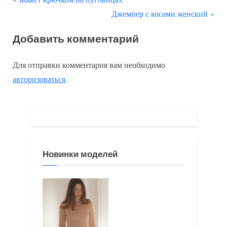
Навигация
р
С
Джемпер с косами женский
по
е
л
Добавить комментарий
д
е
записям
ы
д
Для отправки комментария вам необходимо
д
у
авторизоваться
.
у
ю
щ
щ
а
а
я
я
з
з
Новинки моделей
а
а
п
п
и
и
с
с
ь
ь
:
: