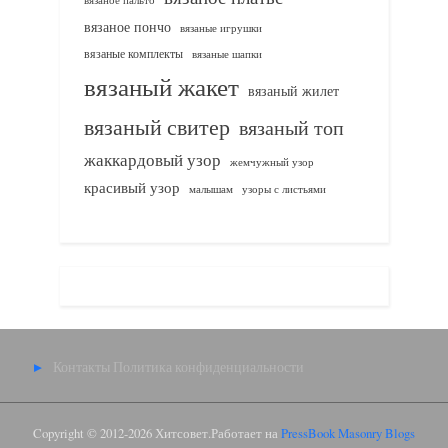
вязаное пончо
вязаные игрушки
вязаные комплекты
вязаные шапки
вязаный жакет
вязаный жилет
вязаный свитер
вязаный топ
жаккардовый узор
жемчужный узор
красивый узор
узоры с листьями
малышам
Контакты
Политика конфиденциальности
Copyright © 2012-2026 Хитсовет.
Работает на
PressBook Masonry Blogs