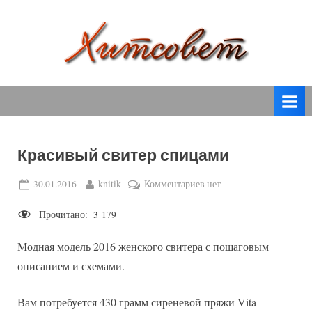
Skip
to
content
вязание
Х
спицами,
и
вязание
т
крючком,
модные
с
вязаные
Красивый свитер спицами
о
модели
с
в
Posted
By
к
30.01.2016
knitik
Комментариев
нет
пошаговым
on
записи
е
описанием
Прочитано:
3 179
Красивый
т
и
свитер
схемами.
Модная модель 2016 женского свитера с пошаговым
спицами
описанием и схемами.
Вам потребуется 430 грамм сиреневой пряжи Vita