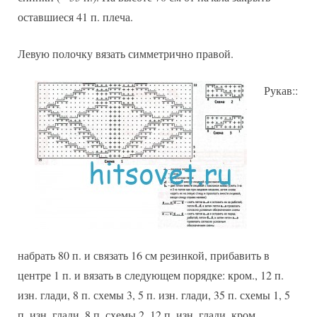
оставшиеся 41 п. плеча.
Левую полочку вязать симметрично правой.
Рукав::
набрать 80 п. и связать 16 см резинкой, прибавить в
центре 1 п. и вязать в следующем порядке: кром., 12 п.
изн. глади, 8 п. схемы 3, 5 п. изн. глади, 35 п. схемы 1, 5
п. изн. глади, 8 п. схемы 2, 12 п. изн. глади, кром.