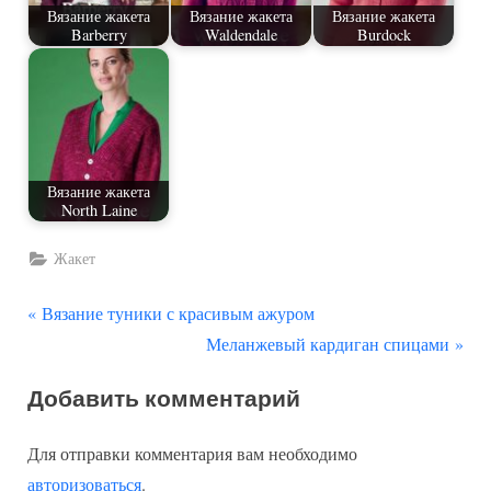
Вязание жакета
Вязание жакета
Вязание жакета
Barberry
Waldendale
Burdock
Вязание жакета
North Laine
Жакет
П
Навигация
Вязание туники с красивым ажуром
р
С
Меланжевый кардиган спицами
по
е
л
Добавить комментарий
д
е
записям
ы
д
Для отправки комментария вам необходимо
д
у
авторизоваться
.