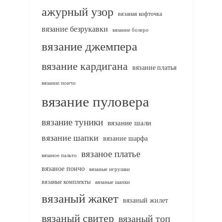
ажурный узор
вязаная кофточка
вязание безрукавки
вязание болеро
вязание джемпера
вязание кардигана
вязание платья
вязание пончо
вязание пуловера
вязание туники
вязание шали
вязание шапки
вязание шарфа
вязаное платье
вязаное пальто
вязаное пончо
вязаные игрушки
вязаные комплекты
вязаные шапки
вязаный жакет
вязаный жилет
вязаный свитер
вязаный топ