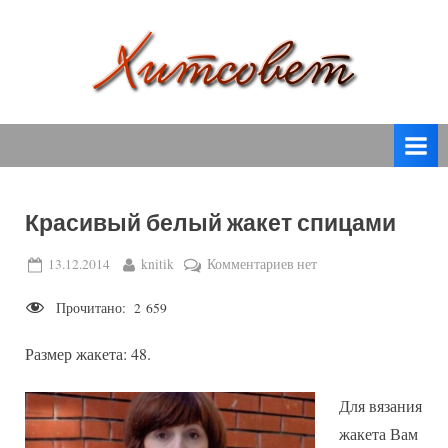
Skip
to
content
вязание
Х
спицами,
и
вязание
т
крючком,
модные
с
вязаные
Красивый белый жакет спицами
о
модели
с
в
Posted
By
к
13.12.2014
knitik
Комментариев
нет
пошаговым
on
записи
е
описанием
Прочитано:
2 659
Красивый
т
и
белый
схемами.
Размер жакета: 48.
жакет
спицами
Для вязания
жакета Вам