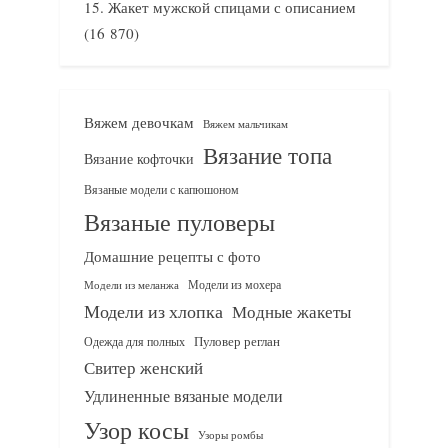
Жакет мужской спицами с описанием
(16 870)
Вяжем девочкам
Вяжем мальчикам
Вязание топа
Вязание кофточки
Вязаные модели с капюшоном
Вязаные пуловеры
Домашние рецепты с фото
Модели из мохера
Модели из меланжа
Модели из хлопка
Модные жакеты
Одежда для полных
Пуловер реглан
Свитер женский
Удлиненные вязаные модели
Узор косы
Узоры ромбы