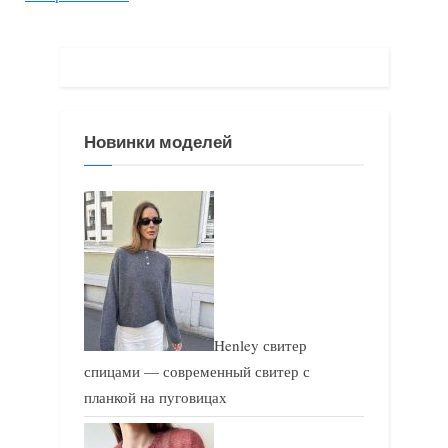
у
ю
щ
щ
а
а
я
я
з
з
Новинки моделей
а
а
п
п
и
и
с
с
ь
ь
:
:
Henley свитер
спицами — современный свитер с
планкой на пуговицах