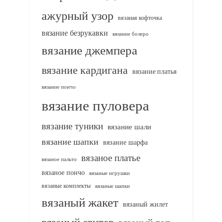
ажурный узор
вязаная кофточка
вязание безрукавки
вязание болеро
вязание джемпера
вязание кардигана
вязание платья
вязание пончо
вязание пуловера
вязание туники
вязание шали
вязание шапки
вязание шарфа
вязаное платье
вязаное пальто
вязаное пончо
вязаные игрушки
вязаные комплекты
вязаные шапки
вязаный жакет
вязаный жилет
вязаный свитер