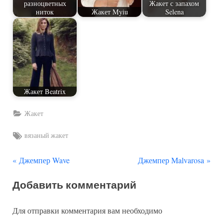
разноцветных
Жакет с запахом
ниток
Жакет Myiu
Selena
Жакет Beatrix
Жакет
Tags:
вязаный жакет
П
С
Навигация
Джемпер Wave
Джемпер Malvarosa
р
л
по
Добавить комментарий
е
е
д
д
записям
Для отправки комментария вам необходимо
ы
у