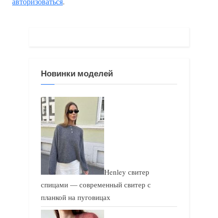
авторизоваться
.
д
ю
у
щ
щ
а
а
я
я
з
Новинки моделей
з
а
а
п
п
и
и
с
с
ь
ь
:
:
Henley свитер
спицами — современный свитер с
планкой на пуговицах