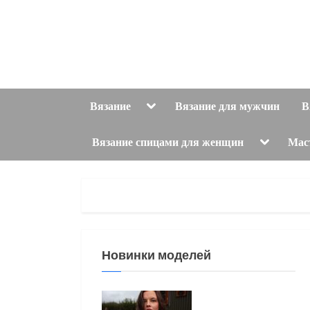
Skip
to
content
Toggle
Вязание
Вязание для мужчин
В
sub-
menu
Toggle
Вязание спицами для женщин
Мас
sub-
menu
Новинки моделей