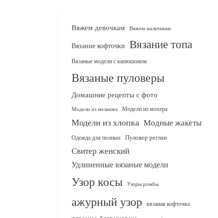
Вяжем девочкам
Вяжем мальчикам
Вязание топа
Вязание кофточки
Вязаные модели с капюшоном
Вязаные пуловеры
Домашние рецепты с фото
Модели из мохера
Модели из меланжа
Модели из хлопка
Модные жакеты
Одежда для полных
Пуловер реглан
Свитер женский
Удлиненные вязаные модели
Узор косы
Узоры ромбы
ажурный узор
вязаная кофточка