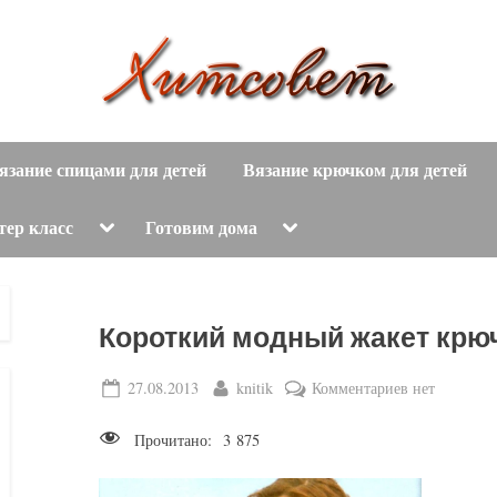
вязание
Х
спицами,
язание спицами для детей
Вязание крючком для детей
и
вязание
крючком,
т
Toggle
Toggle
тер класс
Готовим дома
sub-
sub-
модные
menu
menu
с
вязаные
модели
о
Короткий модный жакет крю
с
пошаговым
в
Posted
By
к
27.08.2013
knitik
Комментариев
нет
описанием
on
записи
е
и
Прочитано:
3 875
Короткий
схемами.
т
модный