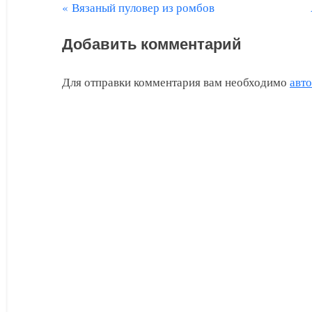
П
Вязаный пуловер из ромбов
Навигация
р
по
Добавить комментарий
е
д
записям
Для отправки комментария вам необходимо
авт
ы
д
у
щ
а
я
з
а
п
и
с
ь