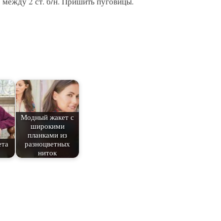
. между 2 ст. б/н. Пришить пуговицы.
Модный жакет с
широкими
планками из
ета
разноцветных
ниток