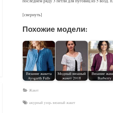
последнем ряду 3 петли для пуговиц из 5 возд. п
[свернуть]
Похожие модели:
Вязание жакета
Модный вязаный
Вязание жак
Aysgarth Falls
жакет 2018
Barberry
Жакет
Tags:
,
ажурный узор
вязаный жакет