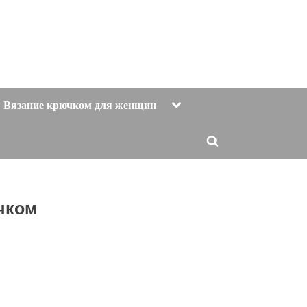
Toggle
Вязание крючком для женщин
sub-
menu
Toggle
search
form
чком