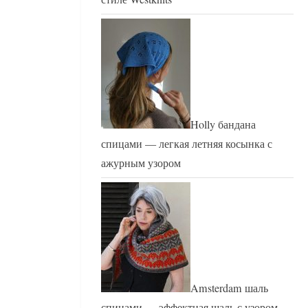
Holly бандана
спицами — легкая летняя косынка с
ажурным узором
Amsterdam шаль
спицами — эффектная шаль с узором