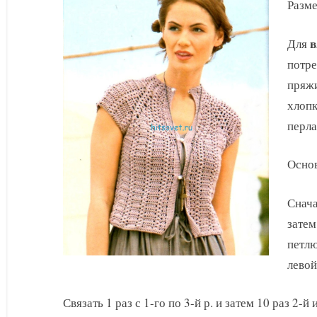
жакет
Разме
крючком
в
Для
потре
пряжи
хлопк
перла
Основ
Снача
затем
петлю
левой
Связать 1 раз с 1-го по 3-й р. и затем 10 раз 2-й 