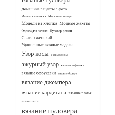
Вязаные пуловеры
Домашние рецепты с фото
Модели из мохера
Модели из меланжа
Модели из хлопка
Модные жакеты
Одежда для полных
Пуловер реглан
Свитер женский
Удлиненные вязаные модели
Узор косы
Узоры ромбы
ажурный узор
вязаная кофточка
вязание безрукавки
вязание болеро
вязание джемпера
вязание кардигана
вязание платья
вязание пончо
вязание пуловера