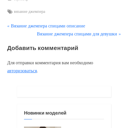
Tags:
вязание джемпера
П
Навигация
Вязание джемпера спицами описание
р
С
Вязание джемпера спицами для девушки
по
е
л
Добавить комментарий
д
е
записям
ы
д
Для отправки комментария вам необходимо
д
у
авторизоваться
.
у
ю
щ
щ
а
а
я
я
з
з
Новинки моделей
а
а
п
п