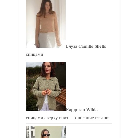
и
и
с
с
ь
ь
:
:
Блуза Camille Shells
спицами
Кардиган Wilde
спицами сверху вниз — описание вязания