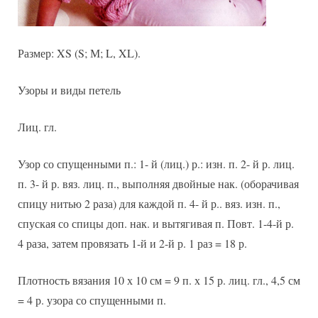
Размер: XS (S; М; L, XL).
Узоры и виды петель
Лиц. гл.
Узор со спущенными п.: 1- й (лиц.) р.: изн. п. 2- й р. лиц.
п. 3- й р. вяз. лиц. п., выполняя двойные нак. (оборачивая
спицу нитью 2 раза) для каждой п. 4- й р.. вяз. изн. п.,
спуская со спицы доп. нак. и вытягивая п. Повт. 1-4-й р.
4 раза, затем провязать 1-й и 2-й р. 1 раз = 18 р.
Плотность вязания 10 х 10 см = 9 п. х 15 р. лиц. гл., 4,5 см
= 4 р. узора со спущенными п.