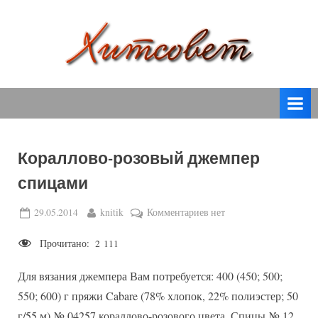
Skip
to
content
вязание
Х
спицами,
и
вязание
т
крючком,
модные
с
вязаные
Кораллово-розовый джемпер
о
модели
спицами
с
в
пошаговым
е
Posted
By
к
29.05.2014
knitik
Комментариев
нет
описанием
on
записи
т
и
Прочитано:
2 111
Кораллово-
схемами.
розовый
Для вязания джемпера Вам потребуется: 400 (450; 500;
джемпер
спицами
550; 600) г пряжи Cabare (78% хлопок, 22% полиэстер; 50
г/55 м) № 04257 кораллово-розового цвета. Спицы № 12.