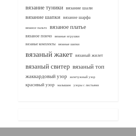
вязание туники
вязание шали
вязание шапки
вязание шарфа
вязаное платье
вязаное пальто
вязаное пончо
вязаные игрушки
вязаные комплекты
вязаные шапки
вязаный жакет
вязаный жилет
вязаный свитер
вязаный топ
жаккардовый узор
жемчужный узор
красивый узор
узоры с листьями
малышам