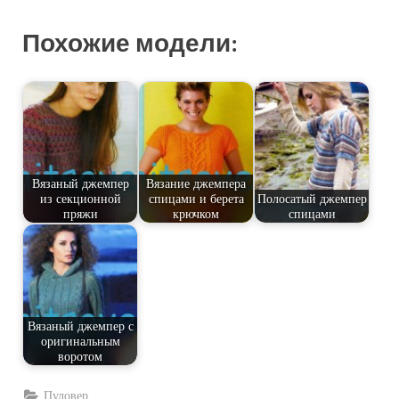
Похожие модели:
Вязаный джемпер
Вязание джемпера
из секционной
спицами и берета
Полосатый джемпер
пряжи
крючком
спицами
Вязаный джемпер с
оригинальным
воротом
Пуловер