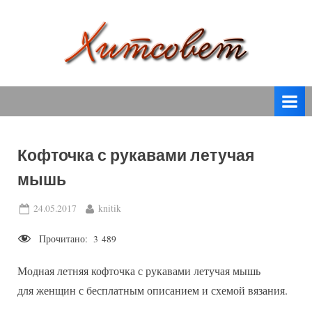
Skip
to
content
вязание
Х
спицами,
и
вязание
т
крючком,
модные
с
вязаные
Кофточка с рукавами летучая
о
модели
мышь
с
в
пошаговым
е
Posted
By
24.05.2017
knitik
описанием
on
т
и
Прочитано:
3 489
схемами.
Модная летняя кофточка с рукавами летучая мышь
для женщин с бесплатным описанием и схемой вязания.