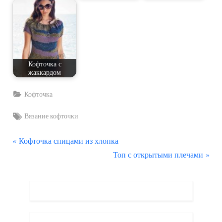
Кофточка с
жаккардом
Кофточка
Tags:
Вязание кофточки
П
Навигация
Кофточка спицами из хлопка
р
С
Топ с открытыми плечами
по
е
л
д
е
записям
ы
д
д
у