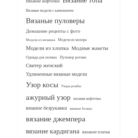
Вязание кофточки
Вязаные модели с капюшоном
Вязаные пуловеры
Домашние рецепты с фото
Модели из мохера
Модели из меланжа
Модели из хлопка
Модные жакеты
Одежда для полных
Пуловер реглан
Свитер женский
Удлиненные вязаные модели
Узор косы
Узоры ромбы
ажурный узор
вязаная кофточка
вязание безрукавки
вязание болеро
вязание джемпера
вязание кардигана
вязание платья