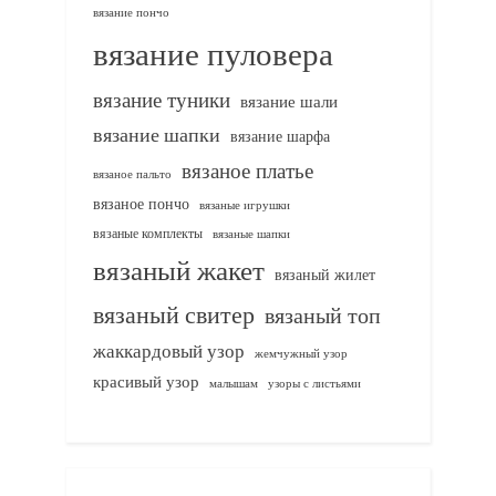
вязание пончо
вязание пуловера
вязание туники
вязание шали
вязание шапки
вязание шарфа
вязаное платье
вязаное пальто
вязаное пончо
вязаные игрушки
вязаные комплекты
вязаные шапки
вязаный жакет
вязаный жилет
вязаный свитер
вязаный топ
жаккардовый узор
жемчужный узор
красивый узор
узоры с листьями
малышам