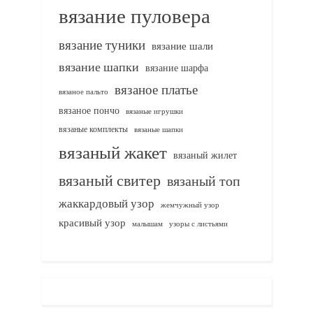
вязание пуловера
вязание туники
вязание шали
вязание шапки
вязание шарфа
вязаное платье
вязаное пальто
вязаное пончо
вязаные игрушки
вязаные комплекты
вязаные шапки
вязаный жакет
вязаный жилет
вязаный свитер
вязаный топ
жаккардовый узор
жемчужный узор
красивый узор
узоры с листьями
малышам