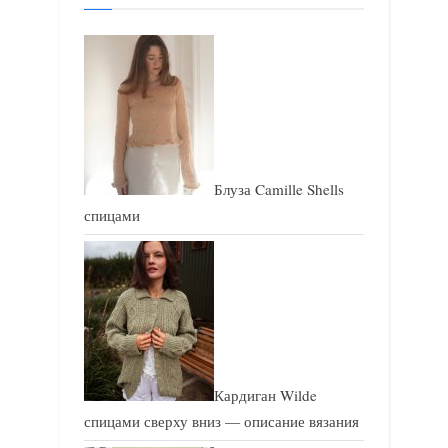
а
п
п
и
и
с
с
ь
ь
:
:
Блуза Camille Shells
спицами
Кардиган Wilde
спицами сверху вниз — описание вязания