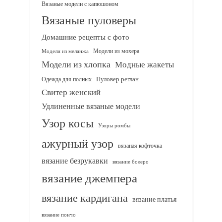
Вязаные модели с капюшоном
Вязаные пуловеры
Домашние рецепты с фото
Модели из мохера
Модели из меланжа
Модели из хлопка
Модные жакеты
Одежда для полных
Пуловер реглан
Свитер женский
Удлиненные вязаные модели
Узор косы
Узоры ромбы
ажурный узор
вязаная кофточка
вязание безрукавки
вязание болеро
вязание джемпера
вязание кардигана
вязание платья
вязание пончо