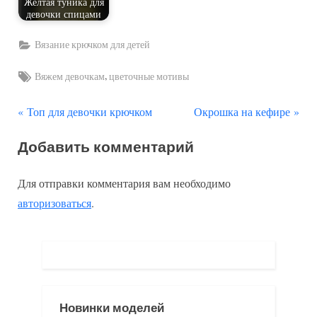
Желтая туника для
девочки спицами
Вязание крючком для детей
Tags:
,
Вяжем девочкам
цветочные мотивы
П
С
Навигация
Топ для девочки крючком
Окрошка на кефире
р
л
по
Добавить комментарий
е
е
д
д
записям
Для отправки комментария вам необходимо
ы
у
авторизоваться
.
д
ю
у
щ
щ
а
а
я
я
з
Новинки моделей
з
а