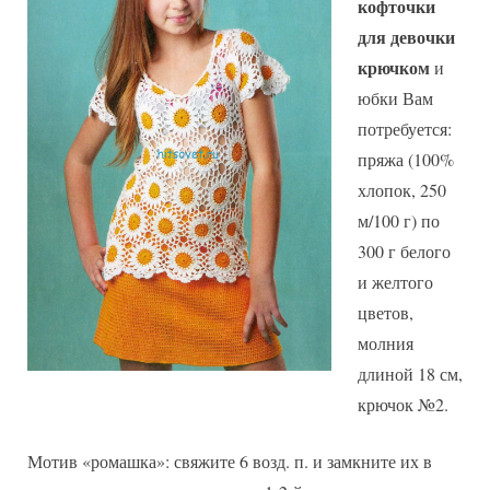
кофточки
вязаная
для девочки
юбка
крючком
и
юбки Вам
потребуется:
пряжа (100%
хлопок, 250
м/100 г) по
300 г белого
и желтого
цветов,
молния
длиной 18 см,
крючок №2.
Мотив «ромашка»: свяжите 6 возд. п. и замкните их в