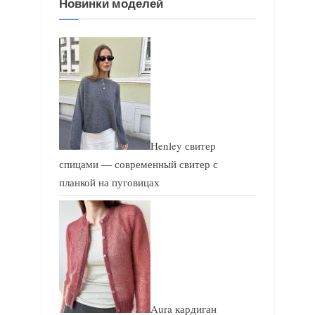
Новинки моделей
а
а
п
п
и
и
с
с
ь
ь
:
:
Henley свитер
спицами — современный свитер с
планкой на пуговицах
Aura кардиган