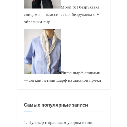
Moon Set безрукавка
спицами — классическая безрукавка с V-
образным выр…
Plume шарф спицами
— легкий летний шарф из льняной пряжи
Самые популярные записи
Пуловер с красивым узором из кос