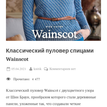
Классический пуловер спицами
Wainscot
Posted
By
к
05.04.2021
knitik
Комментариев
нет
on
записи
Прочитано:
4 477
Классический
пуловер
Классический пуловер Wainscot с двухцветного узора
спицами
Wainscot
от Шин Браун, прообразом которого стали деревянные
панели, уложенные так, что создавали четкие