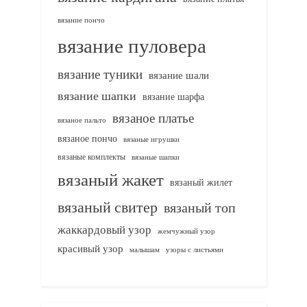
вязание пончо
вязание пуловера
вязание туники
вязание шали
вязание шапки
вязание шарфа
вязаное платье
вязаное пальто
вязаное пончо
вязаные игрушки
вязаные комплекты
вязаные шапки
вязаный жакет
вязаный жилет
вязаный свитер
вязаный топ
жаккардовый узор
жемчужный узор
красивый узор
узоры с листьями
малышам