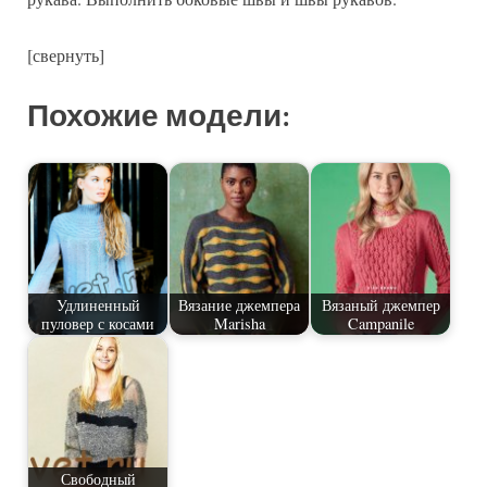
[свернуть]
Похожие модели:
Удлиненный
Вязание джемпера
Вязаный джемпер
пуловер с косами
Marisha
Campanile
Свободный