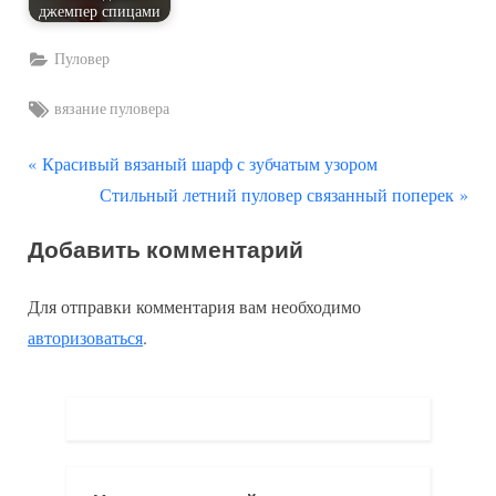
джемпер спицами
Пуловер
Tags:
вязание пуловера
П
Навигация
Красивый вязаный шарф с зубчатым узором
р
С
Стильный летний пуловер связанный поперек
по
е
л
Добавить комментарий
д
е
записям
ы
д
Для отправки комментария вам необходимо
д
у
авторизоваться
.
у
ю
щ
щ
а
а
я
я
з
з