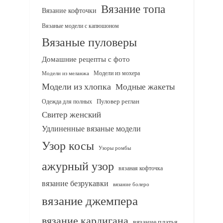
Вязание топа
Вязание кофточки
Вязаные модели с капюшоном
Вязаные пуловеры
Домашние рецепты с фото
Модели из мохера
Модели из меланжа
Модели из хлопка
Модные жакеты
Одежда для полных
Пуловер реглан
Свитер женский
Удлиненные вязаные модели
Узор косы
Узоры ромбы
ажурный узор
вязаная кофточка
вязание безрукавки
вязание болеро
вязание джемпера
вязание кардигана
вязание платья