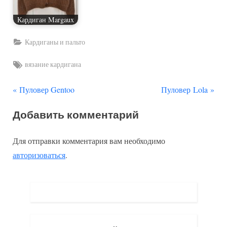
Кардиган Margaux
Кардиганы и пальто
Tags:
вязание кардигана
П
С
Навигация
Пуловер Gentoo
Пуловер Lola
р
л
по
Добавить комментарий
е
е
д
д
записям
Для отправки комментария вам необходимо
ы
у
авторизоваться
.
д
ю
у
щ
щ
а
а
я
я
з