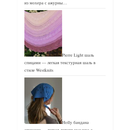
из мохера с ажурны…
Pierre Light шаль
спицами — легкая текстурная шаль в
стиле Westknits
Holly бандана
спицами — легкая летняя косынка с