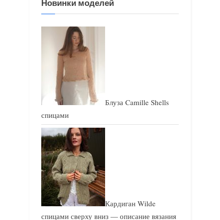
Новинки моделей
з
а
а
п
п
и
и
с
с
ь
ь
:
:
Блуза Camille Shells
спицами
Кардиган Wilde
спицами сверху вниз — описание вязания