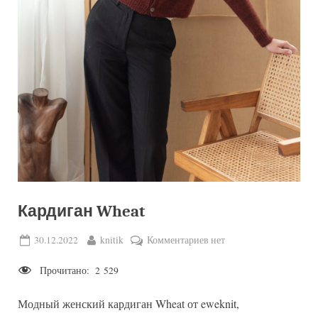
Кардиган Wheat
Posted
By
к
30.12.2022
knitik
Комментариев
нет
on
записи
Прочитано:
2 529
Кардиган
Wheat
Модный женский кардиган Wheat от eweknit,