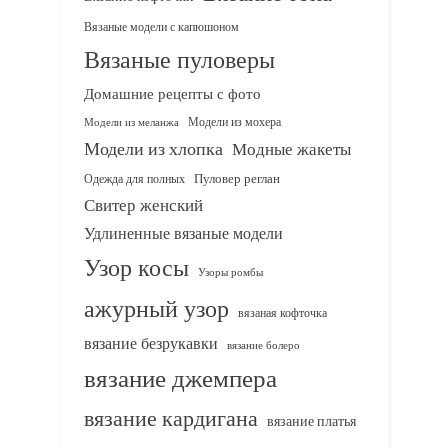
Вязаные модели с капюшоном
Вязаные пуловеры
Домашние рецепты с фото
Модели из мохера
Модели из меланжа
Модели из хлопка
Модные жакеты
Одежда для полных
Пуловер реглан
Свитер женский
Удлиненные вязаные модели
Узор косы
Узоры ромбы
ажурный узор
вязаная кофточка
вязание безрукавки
вязание болеро
вязание джемпера
вязание кардигана
вязание платья