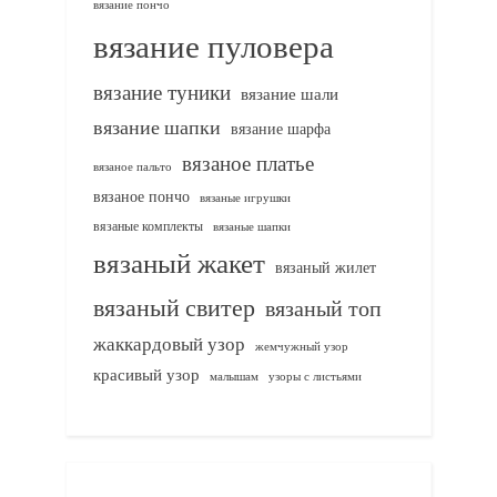
вязание пончо
вязание пуловера
вязание туники
вязание шали
вязание шапки
вязание шарфа
вязаное платье
вязаное пальто
вязаное пончо
вязаные игрушки
вязаные комплекты
вязаные шапки
вязаный жакет
вязаный жилет
вязаный свитер
вязаный топ
жаккардовый узор
жемчужный узор
красивый узор
узоры с листьями
малышам