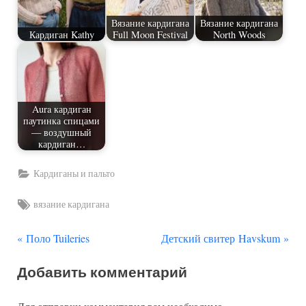
Вязание кардигана
Вязание кардигана
Кардиган Kathy
Full Moon Festival
North Woods
Aura кардиган
паутинка спицами
— воздушный
кардиган…
Кардиганы и пальто
Tags:
вязание кардигана
П
С
Навигация
Поло Tuileries
Детский свитер Havskum
р
л
по
Добавить комментарий
е
е
д
д
записям