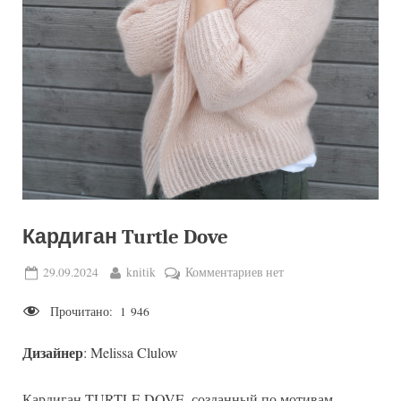
Кардиган Turtle Dove
Posted
By
к
29.09.2024
knitik
Комментариев
нет
on
записи
Прочитано:
1 946
Кардиган
Turtle
Дизайнер
: Melissa Clulow
Dove
Кардиган TURTLE DOVE, созданный по мотивам