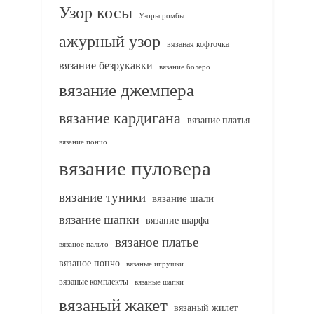
Узор косы
Узоры ромбы
ажурный узор
вязаная кофточка
вязание безрукавки
вязание болеро
вязание джемпера
вязание кардигана
вязание платья
вязание пончо
вязание пуловера
вязание туники
вязание шали
вязание шапки
вязание шарфа
вязаное платье
вязаное пальто
вязаное пончо
вязаные игрушки
вязаные комплекты
вязаные шапки
вязаный жакет
вязаный жилет