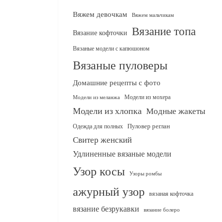
Вяжем девочкам
Вяжем мальчикам
Вязание топа
Вязание кофточки
Вязаные модели с капюшоном
Вязаные пуловеры
Домашние рецепты с фото
Модели из мохера
Модели из меланжа
Модели из хлопка
Модные жакеты
Одежда для полных
Пуловер реглан
Свитер женский
Удлиненные вязаные модели
Узор косы
Узоры ромбы
ажурный узор
вязаная кофточка
вязание безрукавки
вязание болеро