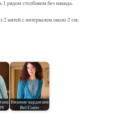
ь 1 рядом столбиком без накида.
 2 нитей с интервалом около 2 см;
гана
Вязание кардигана
DY
Bel Canto