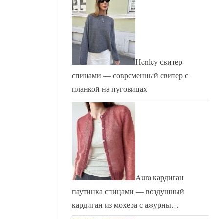
Henley свитер
спицами — современный свитер с
планкой на пуговицах
Aura кардиган
паутинка спицами — воздушный
кардиган из мохера с ажурны…