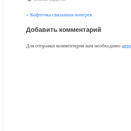
П
Кофточка связанная поперек
Навигация
р
по
Добавить комментарий
е
д
записям
Для отправки комментария вам необходимо
авт
ы
д
у
щ
а
я
з
а
п
и