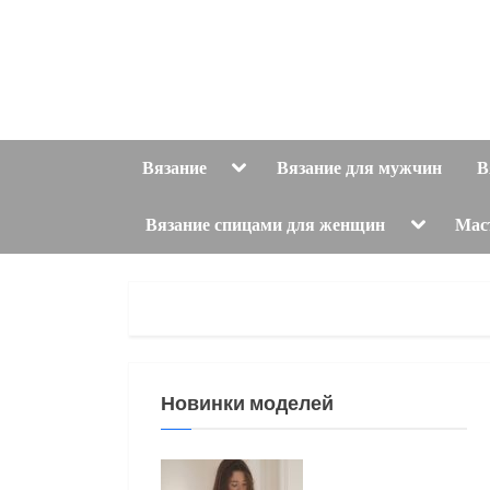
Skip
to
content
Toggle
Вязание
Вязание для мужчин
В
sub-
menu
Toggle
Вязание спицами для женщин
Мас
sub-
menu
Новинки моделей