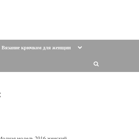
Toggle
Вязание крючком для женщин
sub-
menu
Toggle
search
form
к
Модная модель 2016 женский