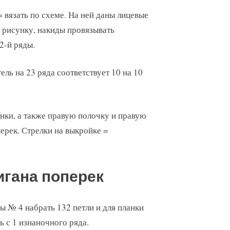
= вязать по схеме. На ней даны лицевые
 рисунку, накиды провязывать
2-й ряды.
тель на 23 ряда соответствует 10 на 10
нки, а также правую полочку и правую
ерек. Стрелки на выкройке =
игана поперек
ы № 4 набрать 132 петли и для планки
ть с 1 изнаночного ряда.