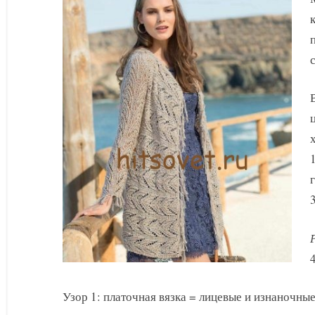
поперек
3
4
Узор 1: платочная вязка = лицевые и изнаночные