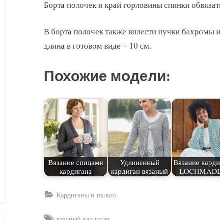
Борта полочек и край горловины спинки обвязат
В борта полочек также вплести пучки бахромы из
длина в готовом виде – 10 см.
Похожие модели:
Вязание спицами
Удлиненный
Вязание карди
кардигана
кардиган вязаный
LOCHMAD
Кардиганы и пальто
Tags:
вязаный кардиган