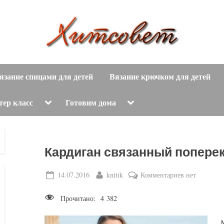
вязание
Х
спицами,
язание спицами для детей
Вязание крючком для детей
и
вязание
крючком,
т
Toggle
Toggle
тер класс
Готовим дома
sub-
sub-
модные
menu
menu
с
вязаные
модели
о
Кардиган связанный попере
с
пошаговым
в
Posted
By
к
14.07.2016
knitik
Комментариев
нет
описанием
on
записи
е
и
Прочитано:
4 382
Кардиган
схемами.
т
связанный