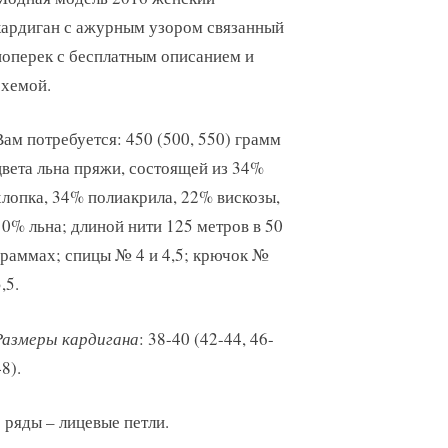
кардиган с ажурным узором связанный
поперек с бесплатным описанием и
схемой.
Вам потребуется: 450 (500, 550) грамм
цвета льна пряжи, состоящей из 34%
хлопка, 34% полиакрила, 22% вискозы,
10% льна; длиной нити 125 метров в 50
граммах; спицы № 4 и 4,5; крючок №
,5.
Размеры кардигана
: 38-40 (42-44, 46-
8).
 ряды – лицевые петли.