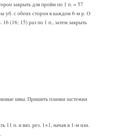
сторон закрыть для пройм по 1 п. = 57
на уб. с обеих сторон в каждом 6-м р. О
р. 16 (16; 15) раз по 1 п., затем закрыть
оковые швы. Пришить планки застежки
11 п. и вяз. рез. 1×1, начав в 1-м изн.
.