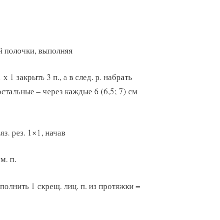
ой полочки, выполняя
 х 1 закрыть 3 п., а в след. р. набрать
остальные – через каждые 6 (6,5; 7) см
яз. рез. 1×1, начав
м. п.
выполнить 1 скрещ. лиц. п. из протяжки =