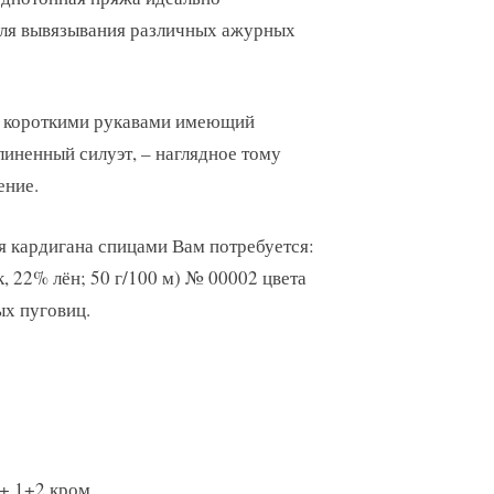
для вывязывания различных ажурных
с короткими рукавами имеющий
иненный силуэт, – наглядное тому
ение.
я кардигана спицами Вам потребуется:
к, 22% лён; 50 г/100 м) № 00002 цвета
ых пуговиц.
 + 1+2 кром.