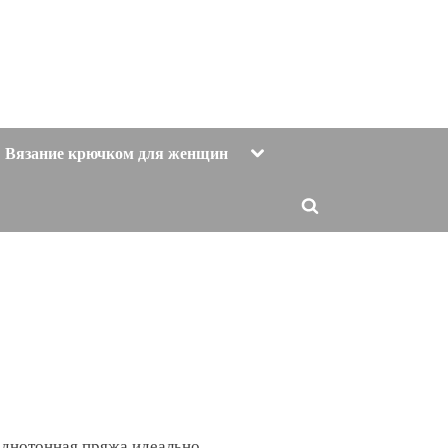
Toggle
Вязание крючком для женщин
sub-
menu
Toggle
search
form
однотонная пряжа идеально