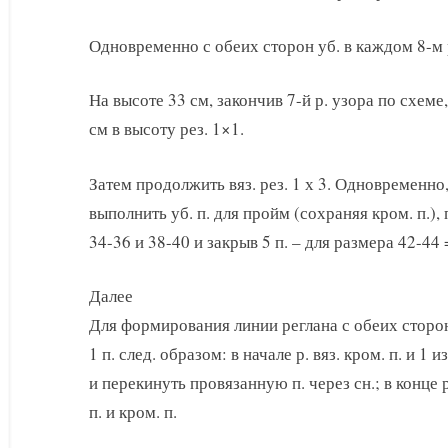
Одновременно с обеих сторон уб. в каждом 8-м р. 
На высоте 33 см, закончив 7-й р. узора по схеме
см в высоту рез. 1×1.
Затем продолжить вяз. рез. 1 х 3. Одновременно
выполнить уб. п. для пройм (сохраняя кром. п.), 
34-36 и 38-40 и закрыв 5 п. – для размера 42-44 =
Далее
Для формирования линии реглана с обеих сторон 
1 п. след. образом: в начале р. вяз. кром. п. и 1 из
и перекинуть провязанную п. через сн.; в конце р.
п. и кром. п.