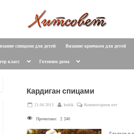
вязание
Х
спицами,
язание спицами для детей
Вязание крючком для детей
и
вязание
крючком,
т
Toggle
Toggle
тер класс
Готовим дома
sub-
sub-
модные
menu
menu
с
вязаные
модели
о
Кардиган спицами
с
пошаговым
в
Posted
By
к
21.04.2013
knitik
Комментариев
нет
описанием
on
записи
е
и
Прочитано:
2 240
Кардиган
схемами.
т
спицами
Гладкая и 