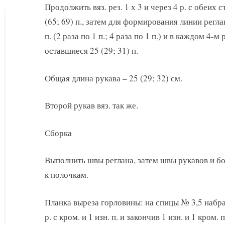
Продолжить вяз. рез. 1 х 3 и через 4 р. с обеих 
(65; 69) п., затем для формирования линии регла
п. (2 раза по 1 п.; 4 раза по 1 п.) и в каждом 4-м 
оставшиеся 25 (29; 31) п.
Общая длина рукава – 25 (29; 32) см.
Второй рукав вяз. так же.
Сборка
Выполнить швы реглана, затем швы рукавов и б
к полочкам.
Планка выреза горловины: на спицы № 3,5 набрать 
р. с кром. и 1 изн. п. и закончив 1 изн. и 1 кром. п