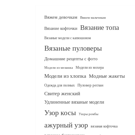
Вяжем девочкам
Вяжем мальчикам
Вязание топа
Вязание кофточки
Вязаные модели с капюшоном
Вязаные пуловеры
Домашние рецепты с фото
Модели из мохера
Модели из меланжа
Модели из хлопка
Модные жакеты
Одежда для полных
Пуловер реглан
Свитер женский
Удлиненные вязаные модели
Узор косы
Узоры ромбы
ажурный узор
вязаная кофточка