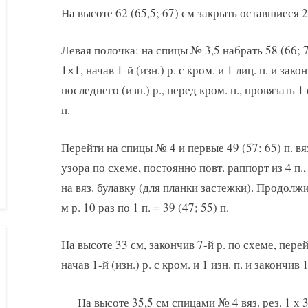
На высоте 62 (65,5; 67) см закрыть оставшиеся 2
Левая полочка: на спицы № 3,5 набрать 58 (66; 74
1×1, начав 1-й (изн.) р. с кром. и 1 лиц. п. и зако
последнего (изн.) р., перед кром. п., провязать 1
п.
Перейти на спицы № 4 и первые 49 (57; 65) п. вяз.
узора по схеме, постоянно повт. раппорт из 4 п., 2
на вяз. булавку (для планки застежки). Продолжит
м р. 10 раз по 1 п. = 39 (47; 55) п.
На высоте 33 см, закончив 7-й р. по схеме, перейт
начав 1-й (изн.) р. с кром. и 1 изн. п. и закончив 1
На высоте 35,5 см спицами № 4 вяз. рез. 1 х 3