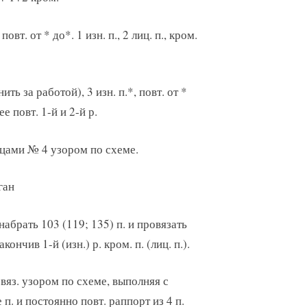
, повт. от * до*. 1 изн. п., 2 лиц. п., кром.
(нить за работой), 3 изн. п.*, повт. от *
ее повт. 1-й и 2-й р.
пицами № 4 узором по схеме.
ган
абрать 103 (119; 135) п. и провязать
акончив 1-й (изн.) р. кром. п. (лиц. п.).
вяз. узором по схеме, выполняя с
п. и постоянно повт. раппорт из 4 п.