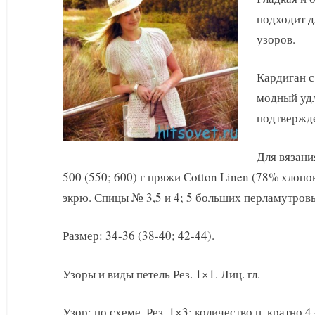
подходит 
узоров.
Кардиган 
модный удл
подтвержд
Для вязани
500 (550; 600) г пряжи Cotton Linen (78% хлопо
экрю. Спицы № 3,5 и 4; 5 больших перламутров
Размер: 34-36 (38-40; 42-44).
Узоры и виды петель Рез. 1×1. Лиц. гл.
Узор: по схеме. Рез. 1×3: количество п. кратно 4