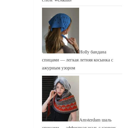
Holly бандана
спицами — легкая летняя косынка с
ажурным узором
Amsterdam шаль
спицами — эффектная шаль с узором