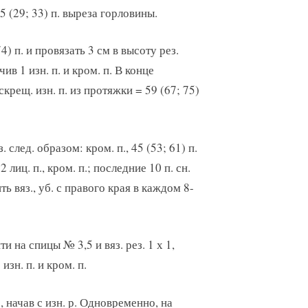
5 (29; 33) п. выреза горловины.
) п. и провязать 3 см в высоту рез.
нчив 1 изн. п. и кром. п. В конце
 скрещ. изн. п. из протяжки = 59 (67; 75)
 след. образом: кром. п., 45 (53; 61) п.
 лиц. п., кром. п.; последние 10 п. сн.
ь вяз., уб. с правого края в каждом 8-
и на спицы № 3,5 и вяз. рез. 1 х 1,
 изн. п. и кром. п.
, начав с изн. р. Одновременно, на