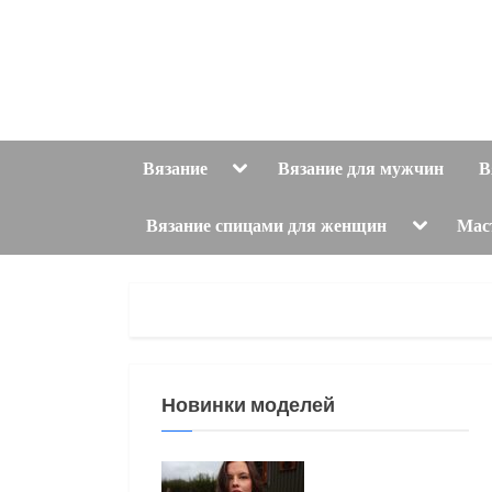
Skip
to
content
Toggle
Вязание
Вязание для мужчин
В
sub-
menu
Toggle
Вязание спицами для женщин
Мас
sub-
menu
Новинки моделей