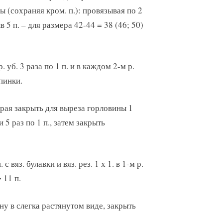
мы (сохраняя кром. п.): провязывая по 2
в 5 п. – для размера 42-44 = 38 (46; 50)
уб. 3 раза по 1 п. и в каждом 2-м р.
спинки.
края закрыть для выреза горловины 1
 и 5 раз по 1 п., затем закрыть
 вяз. булавки и вяз. рез. 1 х 1. в 1-м р.
 11 п.
ну в слегка растянутом виде, закрыть