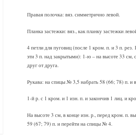
Правая полочка: вяз. симметрично левой.
Планка застежки: вяз., как планку застежки лев
4 петли для пуговиц (после 1 кром. п. и 3 п. рез. 1
эти 3 п. над закрытыми): 1-ю – на высоте 33 см, 
друг от друга.
Рукава: на спицы № 3,5 набрать 58 (66; 78) п. и в
1-й р. с 1 кром. и 1 изн. п. и закончив 1 лиц. и кро
На высоте 3 см, в конце изн. р., перед кром. п. 
59 (67; 79) п. и перейти на спицы № 4.