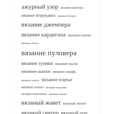
ажурный узор
вязаная кофточка
вязание безрукавки
вязание болеро
вязание джемпера
вязание кардигана
вязание платья
вязание пончо
вязание пуловера
вязание туники
вязание шали
вязание шапки
вязание шарфа
вязаное платье
вязаное пальто
вязаное пончо
вязаные игрушки
вязаные комплекты
вязаные шапки
вязаный жакет
вязаный жилет
вязаный свитер
вязаный топ