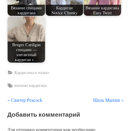
Вязание спицами
Кардиган
Вязание кардигана
кардигана
Novice Chunky
Easy Twist
Bruges Cardigan
спицами —
элегантный
кардиган с…
Кардиганы и пальто
Tags:
вязание кардигана
П
С
Навигация
Свитер Peacock
Шаль Marram
р
л
по
Добавить комментарий
е
е
д
д
записям
Для отправки комментария вам необходимо