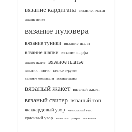
вязание кардигана
вязание платья
вязание пончо
вязание пуловера
вязание туники
вязание шали
вязание шапки
вязание шарфа
вязаное платье
вязаное пальто
вязаное пончо
вязаные игрушки
вязаные комплекты
вязаные шапки
вязаный жакет
вязаный жилет
вязаный свитер
вязаный топ
жаккардовый узор
жемчужный узор
красивый узор
узоры с листьями
малышам