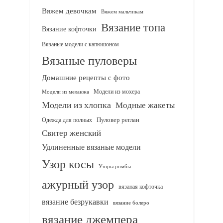
Вяжем девочкам
Вяжем мальчикам
Вязание топа
Вязание кофточки
Вязаные модели с капюшоном
Вязаные пуловеры
Домашние рецепты с фото
Модели из мохера
Модели из меланжа
Модели из хлопка
Модные жакеты
Одежда для полных
Пуловер реглан
Свитер женский
Удлиненные вязаные модели
Узор косы
Узоры ромбы
ажурный узор
вязаная кофточка
вязание безрукавки
вязание болеро
вязание джемпера