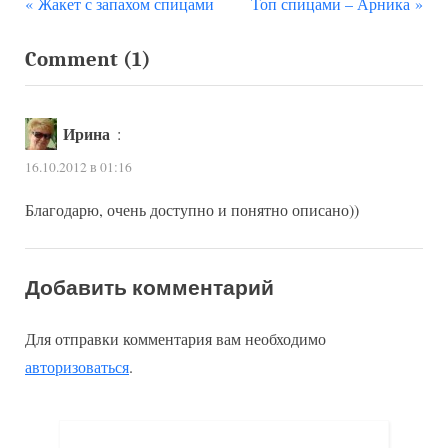
П
С
Навигация
Жакет с запахом спицами
Топ спицами – Арника
р
л
по
on
Comment
(1)
е
е
д
д
“Как
записям
ы
у
связать
Ирина
:
д
ю
украшение
16.10.2012 в 01:16
у
щ
из
щ
а
Благодарю, очень доступно и понятно описано))
роз”
а
я
я
з
з
а
Добавить комментарий
а
п
Для отправки комментария вам необходимо
п
и
авторизоваться
.
и
с
с
ь
ь
: