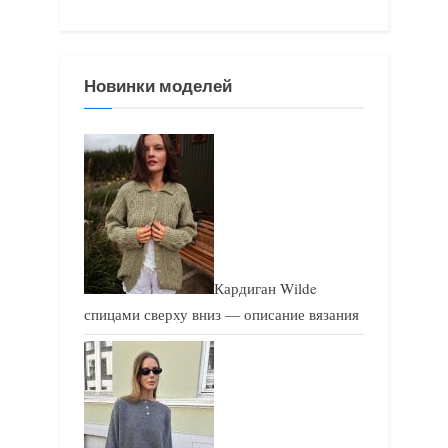
а
а
я
я
з
з
Новинки моделей
а
а
п
п
и
и
с
с
ь
ь
:
:
Кардиган Wilde
спицами сверху вниз — описание вязания