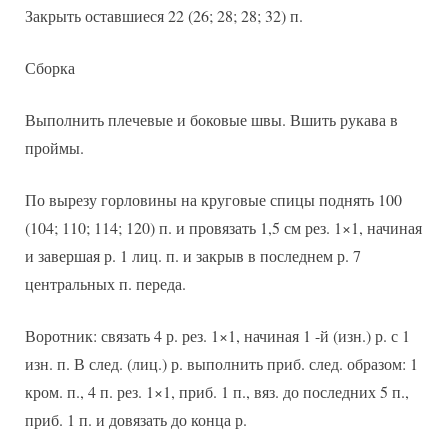
Закрыть оставшиеся 22 (26; 28; 28; 32) п.
Сборка
Выполнить плечевые и боковые швы. Вшить рукава в
проймы.
По вырезу горловины на круговые спицы поднять 100
(104; 110; 114; 120) п. и провязать 1,5 см рез. 1×1, начиная
и завершая р. 1 лиц. п. и закрыв в последнем р. 7
центральных п. переда.
Воротник: связать 4 р. рез. 1×1, начиная 1 -й (изн.) р. с 1
изн. п. В след. (лиц.) р. выполнить приб. след. образом: 1
кром. п., 4 п. рез. 1×1, приб. 1 п., вяз. до последних 5 п.,
приб. 1 п. и довязать до конца р.