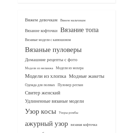
Вяжем девочкам
Вяжем мальчикам
Вязание топа
Вязание кофточки
Вязаные модели с капюшоном
Вязаные пуловеры
Домашние рецепты с фото
Модели из мохера
Модели из меланжа
Модели из хлопка
Модные жакеты
Одежда для полных
Пуловер реглан
Свитер женский
Удлиненные вязаные модели
Узор косы
Узоры ромбы
ажурный узор
вязаная кофточка