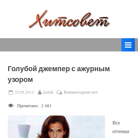
Skip
to
content
вязание
Х
спицами,
и
вязание
т
крючком,
модные
с
вязаные
Голубой джемпер с ажурным
о
модели
узором
с
в
пошаговым
е
Posted
By
к
22.05.2013
knitik
Комментариев
нет
описанием
on
записи
т
и
Прочитано:
2 083
Голубой
схемами.
джемпер
с
Все
ажурным
оттенки
узором