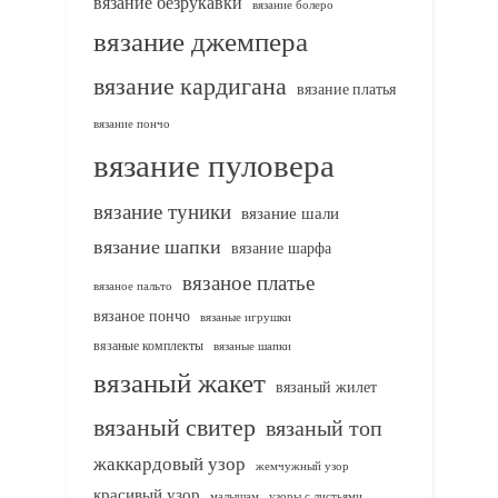
вязание безрукавки
вязание болеро
вязание джемпера
вязание кардигана
вязание платья
вязание пончо
вязание пуловера
вязание туники
вязание шали
вязание шапки
вязание шарфа
вязаное платье
вязаное пальто
вязаное пончо
вязаные игрушки
вязаные комплекты
вязаные шапки
вязаный жакет
вязаный жилет
вязаный свитер
вязаный топ
жаккардовый узор
жемчужный узор
красивый узор
узоры с листьями
малышам