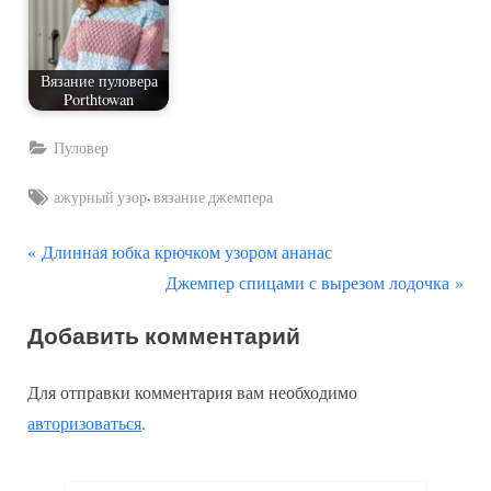
Вязание пуловера
Porthtowan
Пуловер
Tags:
,
ажурный узор
вязание джемпера
П
Навигация
Длинная юбка крючком узором ананас
р
С
Джемпер спицами с вырезом лодочка
по
е
л
Добавить комментарий
д
е
записям
ы
д
Для отправки комментария вам необходимо
д
у
авторизоваться
.
у
ю
щ
щ