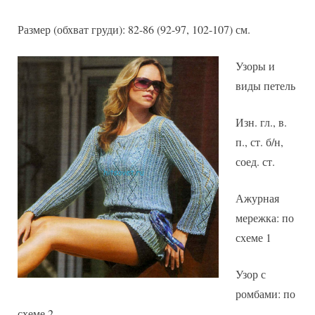
Размер (обхват груди): 82-86 (92-97, 102-107) см.
Узоры и
виды петель
Изн. гл., в.
п., ст. б/н,
соед. ст.
Ажурная
мережка: по
схеме 1
Узор с
ромбами: по
схеме 2.