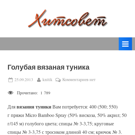
Skip
to
content
вязание
Х
спицами,
и
вязание
т
крючком,
модные
с
вязаные
Голубая вязаная туника
о
модели
с
в
Posted
By
к
25.09.2013
knitik
Комментариев
нет
пошаговым
on
записи
е
описанием
Прочитано:
1 789
Голубая
т
и
вязаная
схемами.
вязания туники
Для
Вам потребуется: 400 (500; 550)
туника
г пряжи Micro Bamboo Spray (50% вискоза, 50% акрил; 50
г/145 м) голубого цвета; спицы № 3-3,75; круговые
спицы № 3-3,75 с тросиком длиной 40 см; крючок № 3.