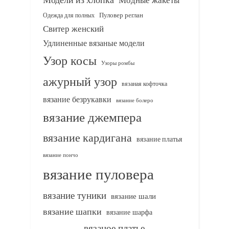
Одежда для полных
Пуловер реглан
Свитер женский
Удлиненные вязаные модели
Узор косы
Узоры ромбы
ажурный узор
вязаная кофточка
вязание безрукавки
вязание болеро
вязание джемпера
вязание кардигана
вязание платья
вязание пончо
вязание пуловера
вязание туники
вязание шали
вязание шапки
вязание шарфа
вязаное платье