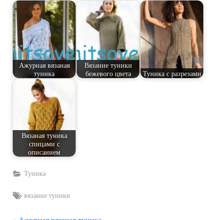
Ажурная вязаная
Вязание туники
туника
бежевого цвета
Туника с разрезами
Вязаная туника
спицами с
описанием
Туника
Tags:
вязание туники
П
Ажурная вязаная туника