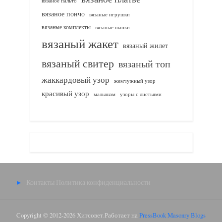
вязаное пальто
вязаное пончо
вязаные игрушки
вязаные комплекты
вязаные шапки
вязаный жакет
вязаный жилет
вязаный свитер
вязаный топ
жаккардовый узор
жемчужный узор
красивый узор
узоры с листьями
малышам
Контакты
Политика конфиденциальности
Copyright © 2012-2026 Хитсовет.
Работает на
PressBook Masonry Blogs