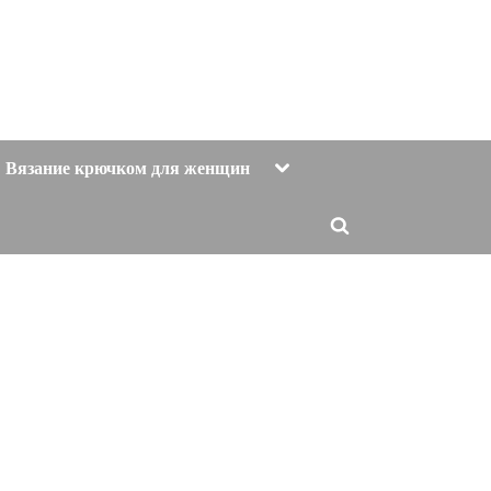
Toggle
Вязание крючком для женщин
sub-
menu
Toggle
search
form