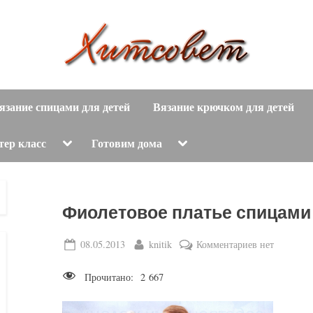
вязание
Х
спицами,
язание спицами для детей
Вязание крючком для детей
и
вязание
крючком,
т
Toggle
Toggle
тер класс
Готовим дома
sub-
sub-
модные
menu
menu
с
вязаные
модели
о
Фиолетовое платье спицами
с
пошаговым
в
Posted
By
к
08.05.2013
knitik
Комментариев
нет
описанием
on
записи
е
и
Прочитано:
2 667
Фиолетовое
схемами.
т
платье