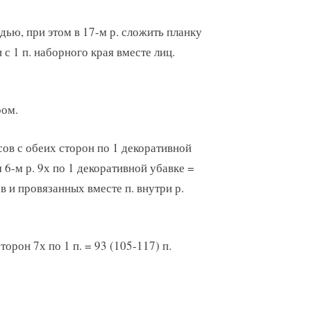
адью, при этом в 17-м р. сложить планку
 с 1 п. наборного края вместе лиц.
ром.
осов с обеих сторон по 1 декоративной
м 6-м р. 9х по 1 декоративной убавке =
ов и провязанных вместе п. внутри р.
торон 7х по 1 п. = 93 (105-117) п.