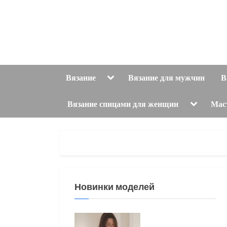
Skip
to
content
Toggle
Вязание
Вязание для мужчин
В
sub-
menu
Toggle
Вязание спицами для женщин
Мас
sub-
menu
Новинки моделей