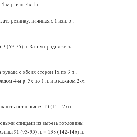
 4-м р. еще 4х 1 п.
ать резинку, начиная с 1 изн. р.,
 63 (69-75) п. Затем продолжить
а рукава с обеих сторон 1х по 3 п.,
каждом 4-м р. 5х по 1 п. и в каждом 2-м
 закрыть оставшиеся 13 (15-17) п
говыми спицами из выреза горловины
вины 91 (93-95) п. = 138 (142-146) п.