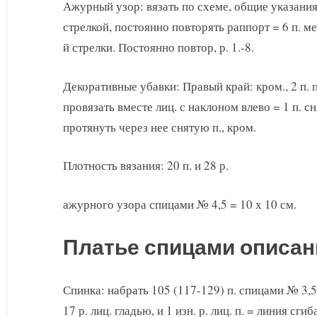
Ажурный узор: вязать по схеме, общие указания с
стрелкой, постоянно повторять раппорт = 6 п. ме
й стрелки. Постоянно повтор, р. 1.-8.
Декоративные убавки: Правый край: кром., 2 п. п
провязать вместе лиц. с наклоном влево = 1 п. сня
протянуть через нее снятую п., кром.
Плотность вязания: 20 п. и 28 р.
ажурного узора спицами № 4,5 = 10 х 10 см.
Платье спицами описан
Спинка: набрать 105 (117-129) п. спицами № 3,5
17 р. лиц. гладью, и 1 изн. р. лиц. п. = линия сгиб