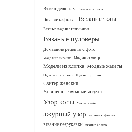
Вяжем девочкам
Вяжем мальчикам
Вязание топа
Вязание кофточки
Вязаные модели с капюшоном
Вязаные пуловеры
Домашние рецепты с фото
Модели из мохера
Модели из меланжа
Модели из хлопка
Модные жакеты
Одежда для полных
Пуловер реглан
Свитер женский
Удлиненные вязаные модели
Узор косы
Узоры ромбы
ажурный узор
вязаная кофточка
вязание безрукавки
вязание болеро