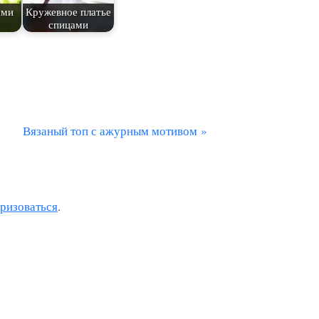
ами
Кружевное платье
спицами
С
Вязаный топ с ажурным мотивом
л
е
д
оризоваться
.
у
ю
щ
а
я
з