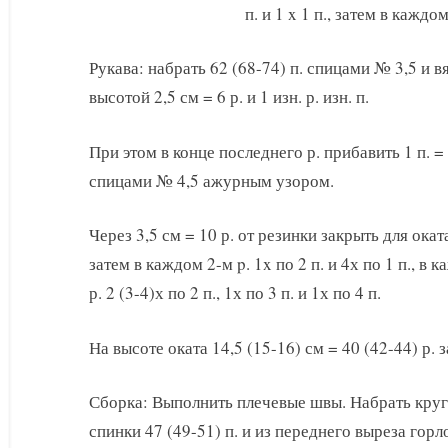
п. и 1 x 1 п., затем в каждом
Рукава: набрать 62 (68-74) п. спицами № 3,5 и вяз
высотой 2,5 см = 6 р. и 1 изн. р. изн. п.
При этом в конце последнего р. прибавить 1 п. =
спицами № 4,5 ажурным узором.
Через 3,5 см = 10 р. от резинки закрыть для окат
затем в каждом 2-м p. 1x по 2 п. и 4х по 1 п., в 
р. 2 (3-4)х по 2 п., 1х по 3 п. и 1х по 4 п.
На высоте оката 14,5 (15-16) см = 40 (42-44) р.
Сборка: Выполнить плечевые швы. Набрать кру
спинки 47 (49-51) п. и из переднего выреза горло