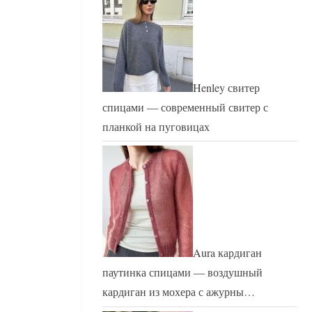
Henley свитер
спицами — современный свитер с
планкой на пуговицах
Aura кардиган
паутинка спицами — воздушный
кардиган из мохера с ажурны…