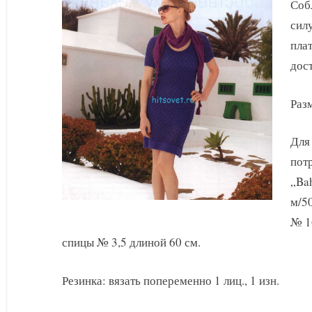
спицами
Соб
силу
плат
дос
Разм
Для
потр
„Bah
м/50
№ 1
спицы № 3,5 длиной 60 см.
Резинка: вязать попеременно 1 лиц., 1 изн.