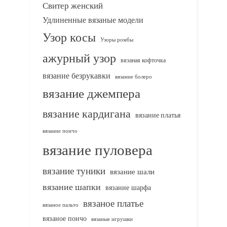
Свитер женский
Удлиненные вязаные модели
Узор косы
Узоры ромбы
ажурный узор
вязаная кофточка
вязание безрукавки
вязание болеро
вязание джемпера
вязание кардигана
вязание платья
вязание пончо
вязание пуловера
вязание туники
вязание шали
вязание шапки
вязание шарфа
вязаное платье
вязаное пальто
вязаное пончо
вязаные игрушки