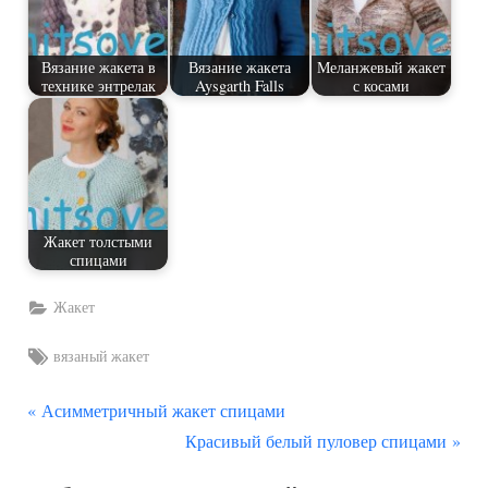
Вязание жакета в
Вязание жакета
Меланжевый жакет
технике энтрелак
Aysgarth Falls
с косами
Жакет толстыми
спицами
Жакет
Tags:
вязаный жакет
П
Навигация
Асимметричный жакет спицами
р
С
Красивый белый пуловер спицами
по
е
л