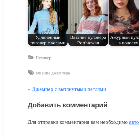
Удлиненный
Вязание пуловера
Ажурный пул
пуловер с косами
Porthtowan
в полоску
Пуловер
Tags:
вязание джемпера
П
Джемпер с вытянутыми петлями
Навигация
р
по
Добавить комментарий
е
д
записям
Для отправки комментария вам необходимо
авт
ы
д