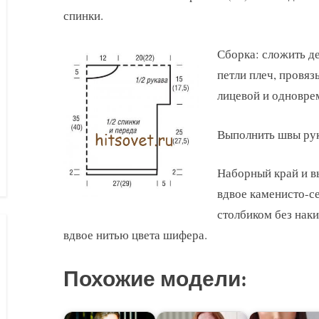
спинки.
Сборка: сложить д
петли плеч, провяз
лицевой и одновре
Выполнить швы рук
Наборный край и в
вдвое каменисто-с
столбиком без нак
вдвое нитью цвета шифера.
Похожие модели: