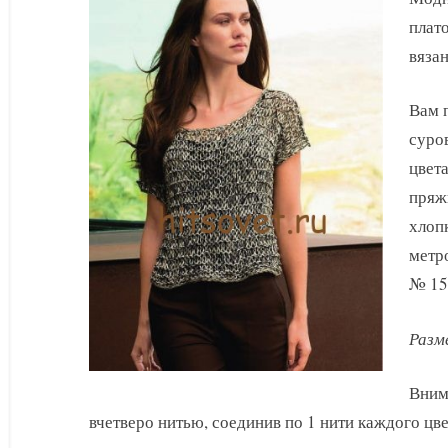
вязкой
плат
вязан
Вам п
суров
цвета
пряж
хлоп
метр
№ 15
Разм
Вним
вчетверо нитью, соединив по 1 нити каждого цве