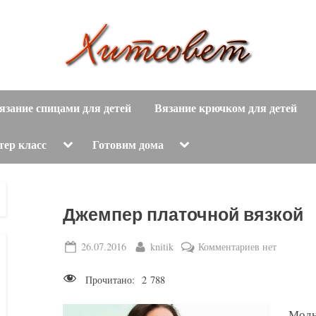
вязание
Х
спицами,
язание спицами для детей
Вязание крючком для детей
и
вязание
крючком,
т
Toggle
Toggle
тер класс
Готовим дома
sub-
sub-
модные
menu
menu
с
вязаные
модели
о
Джемпер платочной вязкой
с
пошаговым
в
Posted
By
к
26.07.2016
knitik
Комментариев
нет
описанием
on
записи
е
и
Прочитано:
2 788
Джемпер
схемами.
т
платочной
Модн