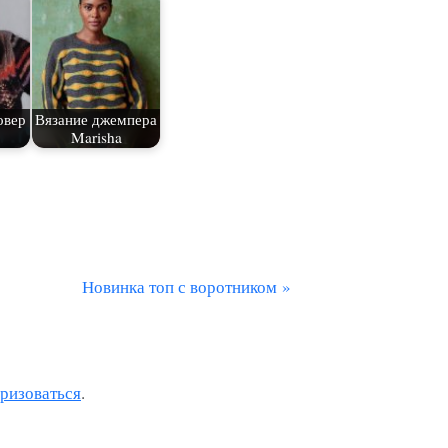
овер
Вязание джемпера
Marisha
С
Новинка топ с воротником
л
е
д
оризоваться
.
у
ю