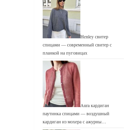
Henley свитер
спицами — современный свитер с
планкой на пуговицах
Aura кардиган
паутинка спицами — воздушный
кардиган из мохера с ажурны…