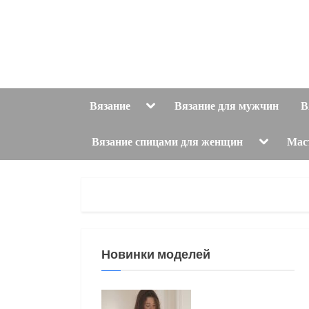
Skip
to
content
Toggle
Вязание
Вязание для мужчин
В
sub-
menu
Toggle
Вязание спицами для женщин
Мас
sub-
menu
Новинки моделей