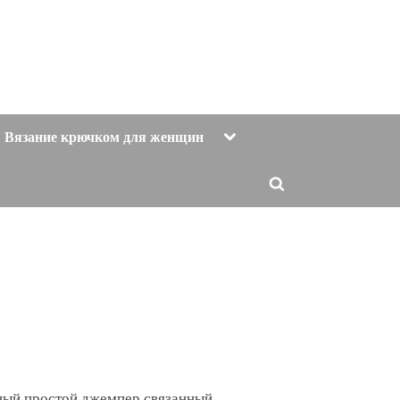
Toggle
Вязание крючком для женщин
sub-
menu
Toggle
search
form
ый простой джемпер связанный