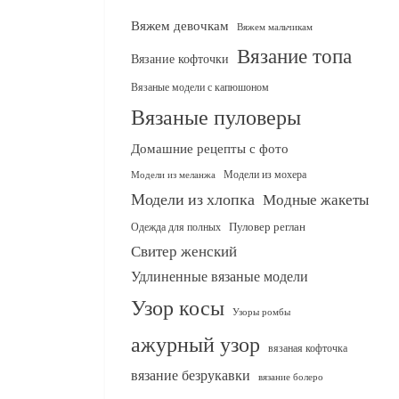
Вяжем девочкам
Вяжем мальчикам
Вязание топа
Вязание кофточки
Вязаные модели с капюшоном
Вязаные пуловеры
Домашние рецепты с фото
Модели из мохера
Модели из меланжа
Модели из хлопка
Модные жакеты
Одежда для полных
Пуловер реглан
Свитер женский
Удлиненные вязаные модели
Узор косы
Узоры ромбы
ажурный узор
вязаная кофточка
вязание безрукавки
вязание болеро