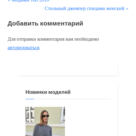
Навигация
р
С
Стильный джемпер спицами женский
по
е
л
Добавить комментарий
д
е
записям
ы
д
Для отправки комментария вам необходимо
д
у
авторизоваться
.
у
ю
щ
щ
а
а
я
я
з
з
Новинки моделей
а
а
п
п
и
и
с
с
ь
ь
:
: