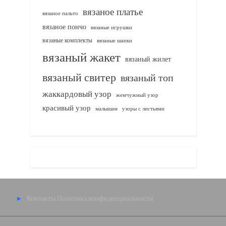
вязаное платье
вязаное пальто
вязаное пончо
вязаные игрушки
вязаные комплекты
вязаные шапки
вязаный жакет
вязаный жилет
вязаный свитер
вязаный топ
жаккардовый узор
жемчужный узор
красивый узор
узоры с листьями
малышам
Контакты
Политика конфиденциальности