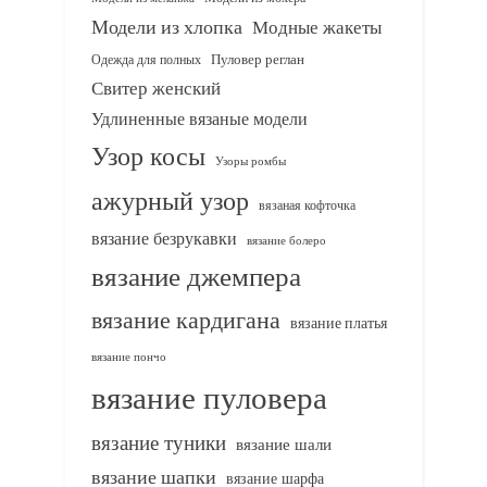
Модели из хлопка
Модные жакеты
Одежда для полных
Пуловер реглан
Свитер женский
Удлиненные вязаные модели
Узор косы
Узоры ромбы
ажурный узор
вязаная кофточка
вязание безрукавки
вязание болеро
вязание джемпера
вязание кардигана
вязание платья
вязание пончо
вязание пуловера
вязание туники
вязание шали
вязание шапки
вязание шарфа