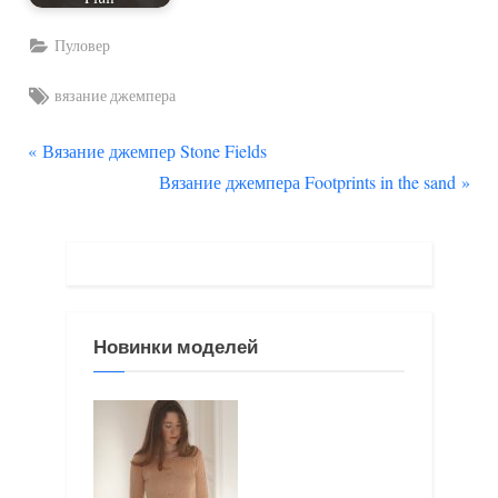
Пуловер
Tags:
вязание джемпера
П
Навигация
Вязание джемпер Stone Fields
р
С
Вязание джемпера Footprints in the sand
по
е
л
д
е
записям
ы
д
д
у
у
ю
Новинки моделей
щ
щ
а
а
я
я
з
з
а
а