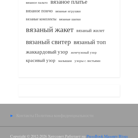
вязаное платье
вязаное пальто
вязаное пончо
вязаные игрушки
вязаные комплекты
вязаные шапки
вязаный жакет
вязаный жилет
вязаный свитер
вязаный топ
жаккардовый узор
жемчужный узор
красивый узор
узоры с листьями
малышам
Контакты
Политика конфиденциальности
Copyright © 2012-2026 Хитсовет.
Работает на
PressBook Masonry Blogs