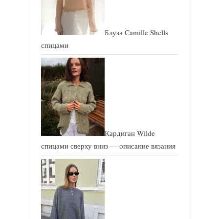
п
п
и
и
Блуза Camille Shells
с
с
спицами
ь
ь
:
:
Кардиган Wilde
спицами сверху вниз — описание вязания