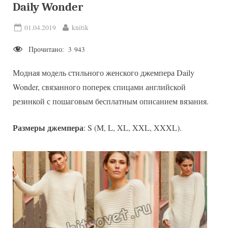
Daily Wonder
Posted
By
01.04.2019
knitik
on
Прочитано:
3 943
Модная модель стильного женского джемпера Daily
Wonder, связанного поперек спицами английской
резинкой с пошаговым бесплатным описанием вязания.
Размеры джемпера
: S (M, L, XL, XXL, XXXL).