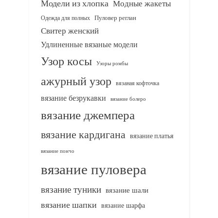
Модели из хлопка
Модные жакеты
Одежда для полных
Пуловер реглан
Свитер женский
Удлиненные вязаные модели
Узор косы
Узоры ромбы
ажурный узор
вязаная кофточка
вязание безрукавки
вязание болеро
вязание джемпера
вязание кардигана
вязание платья
вязание пончо
вязание пуловера
вязание туники
вязание шали
вязание шапки
вязание шарфа