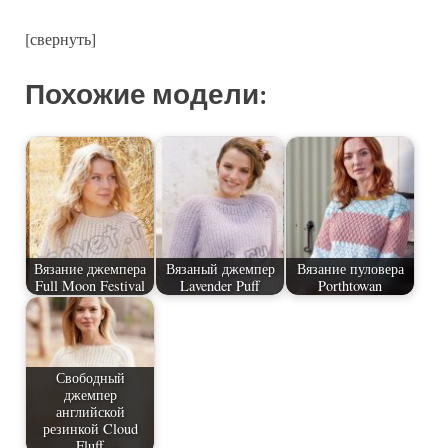
[свернуть]
Похожие модели:
Вязание джемпера
Вязаный джемпер
Вязание пуловера
Full Moon Festival
Lavender Puff
Porthtowan
Свободный
джемпер
английской
резинкой Cloud
Fluff