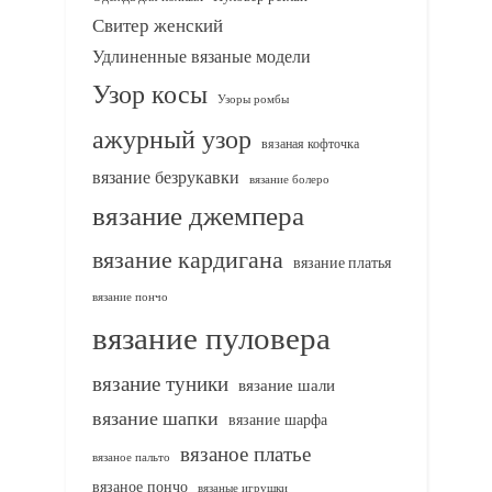
Свитер женский
Удлиненные вязаные модели
Узор косы
Узоры ромбы
ажурный узор
вязаная кофточка
вязание безрукавки
вязание болеро
вязание джемпера
вязание кардигана
вязание платья
вязание пончо
вязание пуловера
вязание туники
вязание шали
вязание шапки
вязание шарфа
вязаное платье
вязаное пальто
вязаное пончо
вязаные игрушки