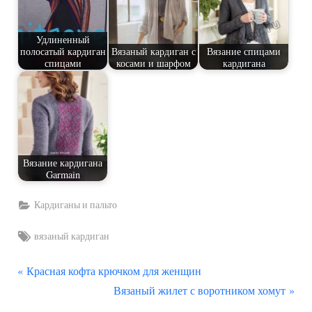
Удлиненный
полосатый кардиган
Вязаный кардиган с
Вязание спицами
спицами
косами и шарфом
кардигана
Вязание кардигана
Garmain
Кардиганы и пальто
Tags:
вязаный кардиган
П
Навигация
Красная кофта крючком для женщин
р
С
Вязаный жилет с воротником хомут
по
е
л