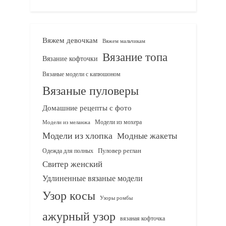
Вяжем девочкам
Вяжем мальчикам
Вязание топа
Вязание кофточки
Вязаные модели с капюшоном
Вязаные пуловеры
Домашние рецепты с фото
Модели из мохера
Модели из меланжа
Модели из хлопка
Модные жакеты
Одежда для полных
Пуловер реглан
Свитер женский
Удлиненные вязаные модели
Узор косы
Узоры ромбы
ажурный узор
вязаная кофточка