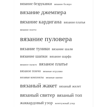
вязание безрукавки
вязание болеро
вязание джемпера
вязание кардигана
вязание платья
вязание пончо
вязание пуловера
вязание туники
вязание шали
вязание шапки
вязание шарфа
вязаное платье
вязаное пальто
вязаное пончо
вязаные игрушки
вязаные комплекты
вязаные шапки
вязаный жакет
вязаный жилет
вязаный свитер
вязаный топ
жаккардовый узор
жемчужный узор