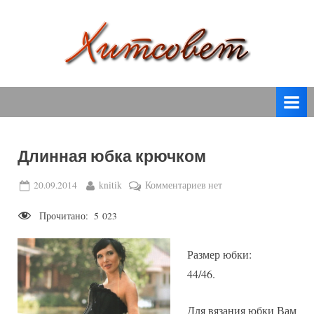
Skip
to
content
вязание
Х
спицами,
и
вязание
т
крючком,
модные
с
вязаные
Длинная юбка крючком
о
модели
с
в
Posted
By
к
20.09.2014
knitik
Комментариев
нет
пошаговым
on
записи
е
описанием
Прочитано:
5 023
Длинная
т
и
юбка
схемами.
крючком
Размер юбки:
44/46.
Для вязания юбки Вам