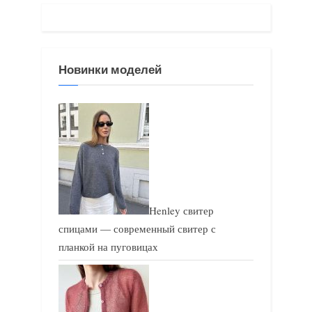
а
а
я
я
з
з
Новинки моделей
а
а
п
п
и
и
с
с
ь
ь
:
:
Henley свитер
спицами — современный свитер с
планкой на пуговицах