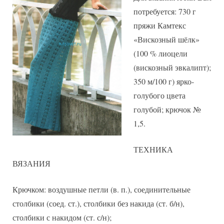
потребуется: 730 г
пряжи Камтекс
«Вискозный шёлк»
(100 % лиоцели
(вискозный эвкалипт);
350 м/100 г) ярко-
голубого цвета
голубой; крючок №
1,5.
ТЕХНИКА
ВЯЗАНИЯ
Крючком: воздушные петли (в. п.), соединительные
столбики (соед. ст.), столбики без накида (ст. б/н),
столбики с накидом (ст. с/н);