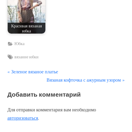
Красивая вязаная
юбка
Юбка
Tags:
вязание юбки
П
Навигация
Зеленое вязаное платье
р
С
Вязаная кофточка с ажурным узором
по
е
л
Добавить комментарий
д
е
записям
ы
д
Для отправки комментария вам необходимо
д
у
авторизоваться
.
у
ю
щ
щ