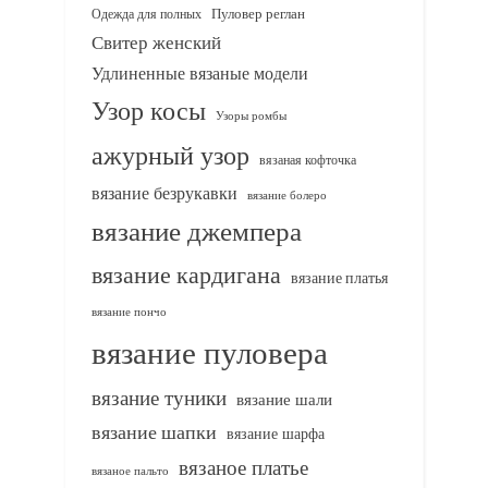
Одежда для полных
Пуловер реглан
Свитер женский
Удлиненные вязаные модели
Узор косы
Узоры ромбы
ажурный узор
вязаная кофточка
вязание безрукавки
вязание болеро
вязание джемпера
вязание кардигана
вязание платья
вязание пончо
вязание пуловера
вязание туники
вязание шали
вязание шапки
вязание шарфа
вязаное платье
вязаное пальто