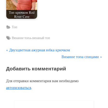
Топ крючком Red
River Cave
Топ
Tags:
,
Вязание топа
вязаный топ
П
Навигация
Двухцветная ажурная юбка крючком
р
С
Вязание топа спицами
по
е
л
Добавить комментарий
д
е
записям
ы
д
Для отправки комментария вам необходимо
д
у
авторизоваться
.
у
ю
щ
щ
а
а