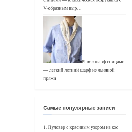
V-образным выр…
Plume шарф спицами
— легкий летний шарф из льняной
пряжи
Самые популярные записи
Пуловер с красивым узором из кос