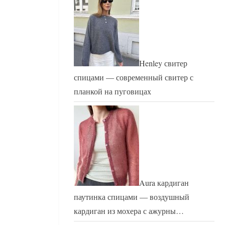
Henley свитер
спицами — современный свитер с
планкой на пуговицах
Aura кардиган
паутинка спицами — воздушный
кардиган из мохера с ажурны…