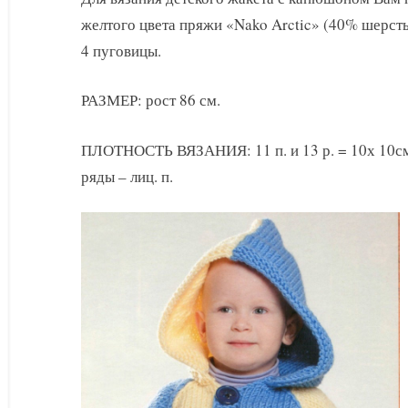
с
желтого цвета пряжи «Nako Arctic» (40% шерсть,
капюшоном
4 пуговицы.
РАЗМЕР: рост 86 см.
ПЛОТНОСТЬ ВЯЗАНИЯ: 11 п. и 13 р. = 10х 10с
ряды – лиц. п.