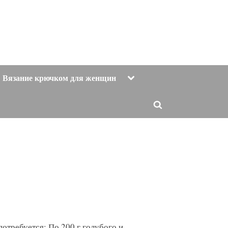
Toggle
Вязание крючком для женщин
sub-
menu
Toggle
search
form
отребуется: По 200 г голубого и