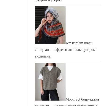
Amsterdam шаль
спицами — эффектная шаль с узором
тюльпаны
Moon Set безрукавка
спицами — классическая безрукавка с