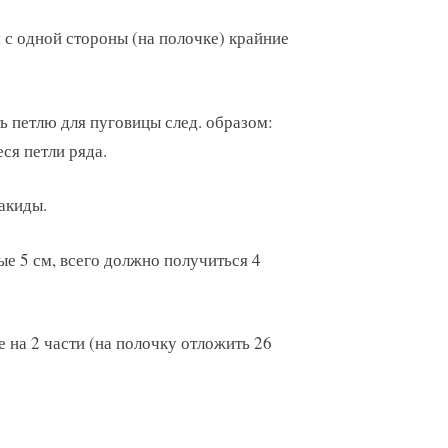
м с одной стороны (на полочке) крайние
ть петлю для пуговицы след. образом:
еся петли ряда.
накиды.
ые 5 см, всего должно получиться 4
е на 2 части (на полочку отложить 26