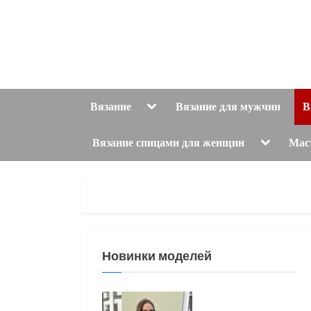
Skip
to
content
Toggle
Вязание
Вязание для мужчин
В
sub-
menu
Toggle
Вязание спицами для женщин
Мас
sub-
menu
Новинки моделей