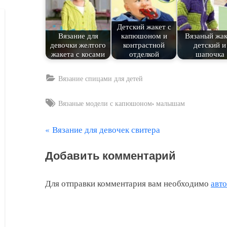
Детский жакет с
Вязание для
капюшоном и
Вязаный жак
девочки желтого
контрастной
детский и
жакета с косами
отделкой
шапочка
Вязание спицами для детей
Tags:
,
Вязаные модели с капюшоном
малышам
П
Вязание для девочек свитера
Навигация
р
по
Добавить комментарий
е
д
записям
Для отправки комментария вам необходимо
авт
ы
д
у