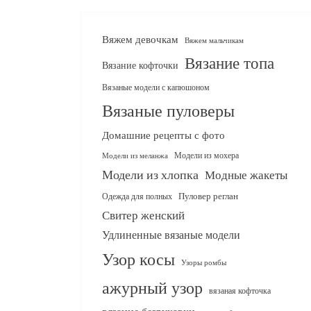
Вяжем девочкам
Вяжем мальчикам
Вязание топа
Вязание кофточки
Вязаные модели с капюшоном
Вязаные пуловеры
Домашние рецепты с фото
Модели из мохера
Модели из меланжа
Модели из хлопка
Модные жакеты
Одежда для полных
Пуловер реглан
Свитер женский
Удлиненные вязаные модели
Узор косы
Узоры ромбы
ажурный узор
вязаная кофточка