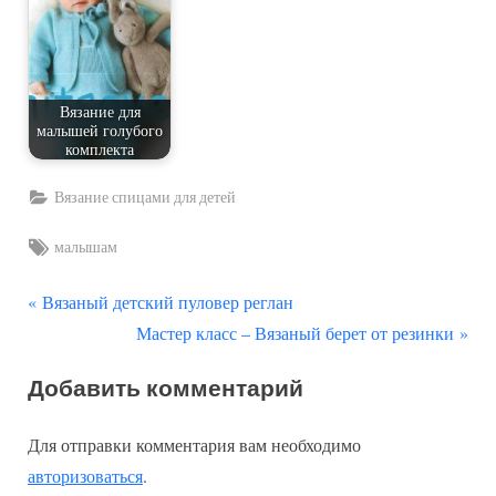
Вязание для
малышей голубого
комплекта
Вязание спицами для детей
Tags:
малышам
П
Навигация
Вязаный детский пуловер реглан
р
С
Мастер класс – Вязаный берет от резинки
по
е
л
Добавить комментарий
д
е
записям
ы
д
Для отправки комментария вам необходимо
д
у
авторизоваться
.
у
ю