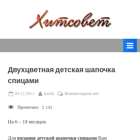
Skip
to
content
вязание
Х
спицами,
и
вязание
т
крючком,
модные
с
вязаные
Двухцветная детская шапочка
о
модели
спицами
с
в
пошаговым
е
Posted
By
к
09.12.2013
knitik
Комментариев
нет
описанием
on
записи
т
и
Прочитано:
2 142
Двухцветная
схемами.
детская
На 6 – 18 месяцев.
шапочка
спицами
вязания детской шапочки спицами
Для
Вам