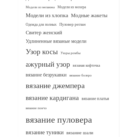
Модели из мохера
Модели из меланжа
Модели из хлопка
Модные жакеты
Одежда для полных
Пуловер реглан
Свитер женский
Удлиненные вязаные модели
Узор косы
Узоры ромбы
ажурный узор
вязаная кофточка
вязание безрукавки
вязание болеро
вязание джемпера
вязание кардигана
вязание платья
вязание пончо
вязание пуловера
вязание туники
вязание шали