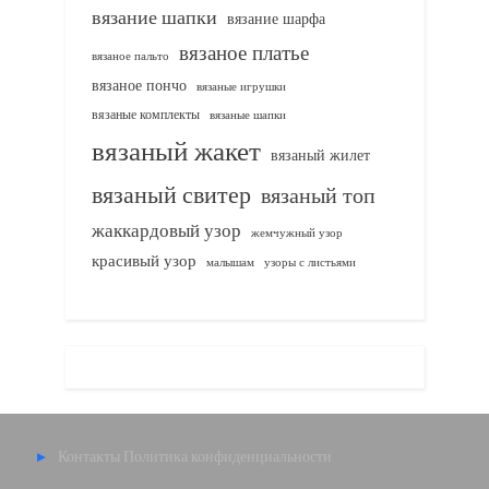
вязание шапки
вязание шарфа
вязаное платье
вязаное пальто
вязаное пончо
вязаные игрушки
вязаные комплекты
вязаные шапки
вязаный жакет
вязаный жилет
вязаный свитер
вязаный топ
жаккардовый узор
жемчужный узор
красивый узор
узоры с листьями
малышам
Контакты
Политика конфиденциальности