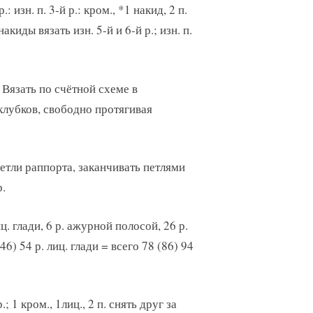
 изн. п. 3-й р.: кром., *1 накид, 2 п.
накиды вязать изн. 5-й и 6-й р.; изн. п.
 Вязать по счётной схеме в
клубков, свободно протягивая
етли раппорта, заканчивать петлями
р.
. глади, 6 р. ажурной полосой, 26 р.
6) 54 р. лиц. глади = всего 78 (86) 94
; 1 кром., 1лиц., 2 п. снять друг за