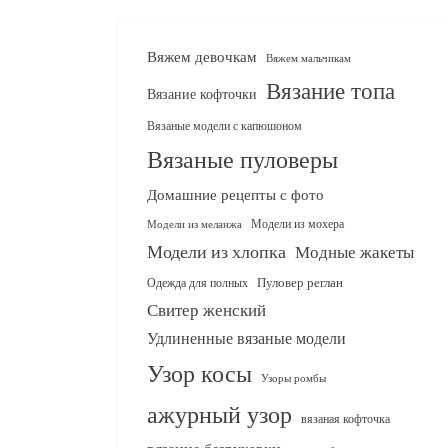
Вяжем девочкам
Вяжем мальчикам
Вязание топа
Вязание кофточки
Вязаные модели с капюшоном
Вязаные пуловеры
Домашние рецепты с фото
Модели из мохера
Модели из меланжа
Модели из хлопка
Модные жакеты
Одежда для полных
Пуловер реглан
Свитер женский
Удлиненные вязаные модели
Узор косы
Узоры ромбы
ажурный узор
вязаная кофточка