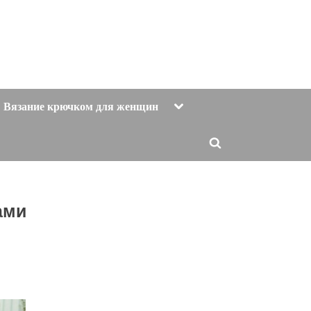
Toggle
Вязание крючком для женщин
sub-
menu
Toggle
search
form
ами