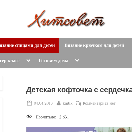
вязание
Х
спицами,
язание спицами для детей
Вязание крючком для детей
и
вязание
крючком,
т
Toggle
Toggle
тер класс
Готовим дома
sub-
sub-
модные
menu
menu
с
вязаные
модели
о
Детская кофточка с сердечк
с
пошаговым
в
Posted
By
к
04.04.2013
knitik
Комментариев
нет
описанием
on
записи
е
и
Прочитано:
2 631
Детская
схемами.
т
кофточка