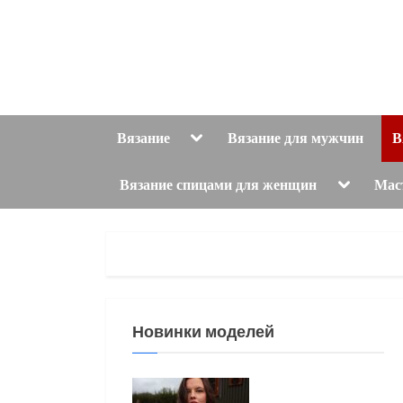
Skip
to
content
Toggle
Вязание
Вязание для мужчин
В
sub-
menu
Toggle
Вязание спицами для женщин
Мас
sub-
menu
Новинки моделей