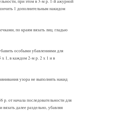
ельности, при этом в 3-м р. 1-й ажурной
акончить 1 дополнительным накидом
дечками, по краям вязать лиц. гладью
и убавить особыми убавлениями для
х 1, в каждом 2-м р. 2 х 1 и в
равнивания узора не выполнять накид
 86 р. от начала последовательности для
и вязать далее раздельно, убавляя