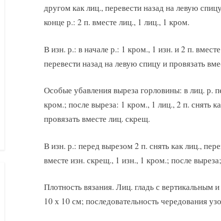
другом как лиц., перевести назад на левую спицу
конце р.: 2 п. вместе лиц., 1 лиц., 1 кром.
В изн. р.: в начале р.: 1 кром., 1 изн. и 2 п. вместе
перевести назад на левую спицу и провязать вмест
Особые убавления выреза горловины: в лиц. р. пер
кром.; после выреза: 1 кром., 1 лиц., 2 п. снять 
провязать вместе лиц. скрещ.
В изн. р.: перед вырезом 2 п. снять как лиц., пе
вместе изн. скрещ., 1 изн., 1 кром.; после выреза; 
Плотность вязания. Лиц. гладь с вертикальным и
10 х 10 см; последовательность чередования узоро