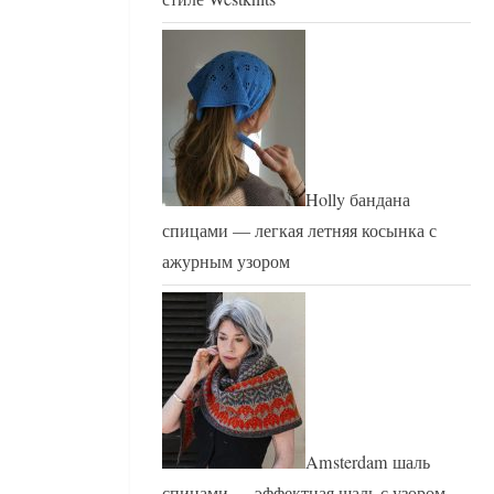
Holly бандана
спицами — легкая летняя косынка с
ажурным узором
Amsterdam шаль
спицами — эффектная шаль с узором