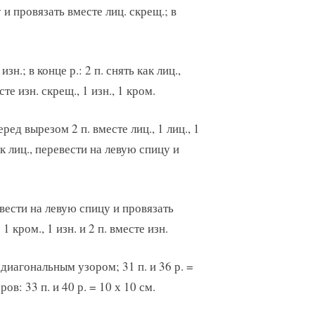
 и провязать вместе лиц. скрещ.; в
 изн.; в конце р.: 2 п. снять как лиц.,
е изн. скрещ., 1 изн., 1 кром.
ед вырезом 2 п. вместе лиц., 1 лиц., 1
как лиц., перевести на левую спицу и
ревести на левую спицу и провязать
1 кром., 1 изн. и 2 п. вместе изн.
 диагональным узором; 31 п. и 36 р. =
в: 33 п. и 40 р. = 10 х 10 см.