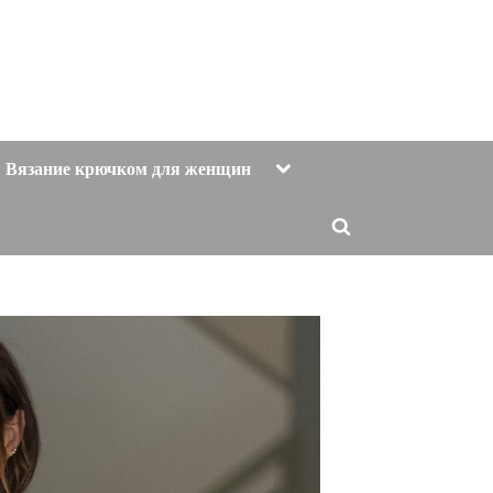
Toggle
Вязание крючком для женщин
sub-
menu
Toggle
search
form