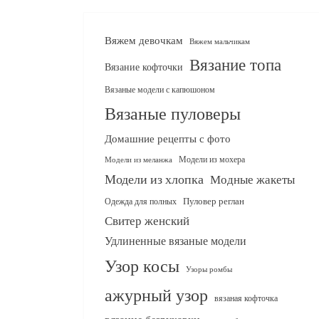
Вяжем девочкам
Вяжем мальчикам
Вязание топа
Вязание кофточки
Вязаные модели с капюшоном
Вязаные пуловеры
Домашние рецепты с фото
Модели из мохера
Модели из меланжа
Модели из хлопка
Модные жакеты
Одежда для полных
Пуловер реглан
Свитер женский
Удлиненные вязаные модели
Узор косы
Узоры ромбы
ажурный узор
вязаная кофточка