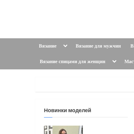
Skip
to
content
Toggle
Вязание
Вязание для мужчин
В
sub-
menu
Toggle
Вязание спицами для женщин
Мас
sub-
menu
Новинки моделей