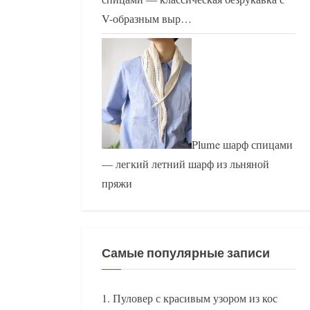
V-образным выр…
Plume шарф спицами
— легкий летний шарф из льняной
пряжи
Самые популярные записи
Пуловер с красивым узором из кос