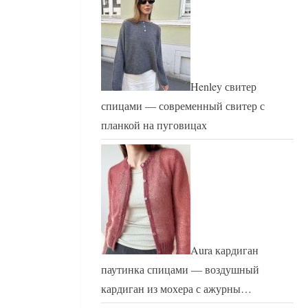
Henley свитер
спицами — современный свитер с
планкой на пуговицах
Aura кардиган
паутинка спицами — воздушный
кардиган из мохера с ажурны…