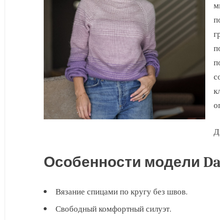
м
п
г
п
п
с
к
о
Д
Особенности модели Da
Вязание спицами по кругу без швов.
Свободный комфортный силуэт.