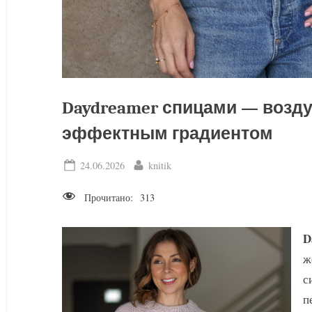
Daydreamer спицами — возд
эффектным градиентом
Posted
By
24.06.2026
knitik
on
Прочитано:
313
D
ж
с
п