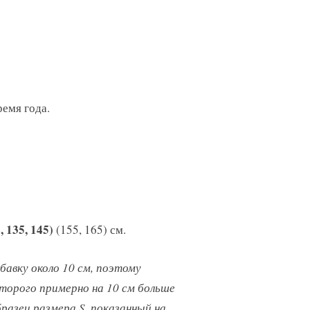
ремя года.
, 135, 145)
(155, 165) см.
авку около 10 см, поэтому
торого примерно на 10 см
больше
разец размера S,
показанный на