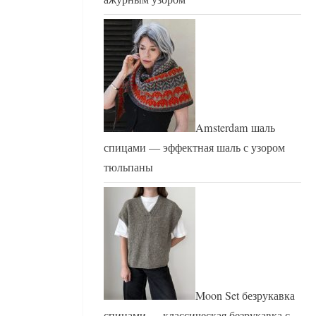
Amsterdam шаль
спицами — эффектная шаль с узором
тюльпаны
Moon Set безрукавка
спицами — классическая безрукавка с