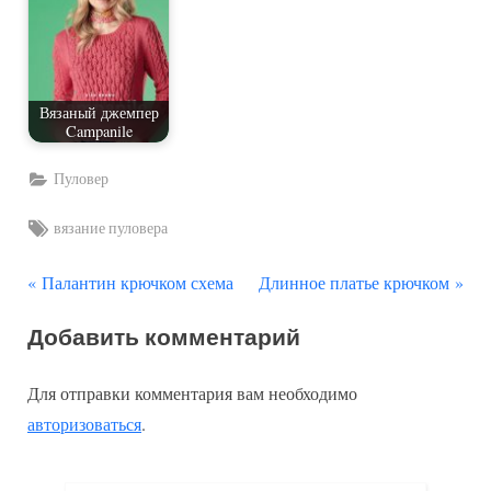
Вязаный джемпер
Campanile
Пуловер
Tags:
вязание пуловера
П
С
Навигация
Палантин крючком схема
Длинное платье крючком
р
л
по
Добавить комментарий
е
е
д
д
записям
Для отправки комментария вам необходимо
ы
у
авторизоваться
.
д
ю
у
щ