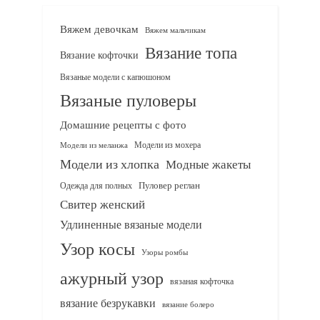
Вяжем девочкам
Вяжем мальчикам
Вязание топа
Вязание кофточки
Вязаные модели с капюшоном
Вязаные пуловеры
Домашние рецепты с фото
Модели из мохера
Модели из меланжа
Модели из хлопка
Модные жакеты
Одежда для полных
Пуловер реглан
Свитер женский
Удлиненные вязаные модели
Узор косы
Узоры ромбы
ажурный узор
вязаная кофточка
вязание безрукавки
вязание болеро