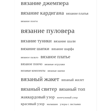
вязание джемпера
вязание кардигана
вязание платья
вязание пончо
вязание пуловера
вязание туники
вязание шали
вязание шапки
вязание шарфа
вязаное платье
вязаное пальто
вязаное пончо
вязаные игрушки
вязаные комплекты
вязаные шапки
вязаный жакет
вязаный жилет
вязаный свитер
вязаный топ
жаккардовый узор
жемчужный узор
красивый узор
узоры с листьями
малышам