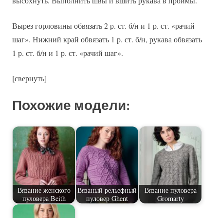
высохнуть. Выполнить швы и вшить рукава в проймы.
Вырез горловины обвязать 2 р. ст. б/н и 1 р. ст. «рачий
шаг». Нижний край обвязать 1 р. ст. б/н, рукава обвязать
1 р. ст. б/н и 1 р. ст. «рачий шаг».
[свернуть]
Похожие модели:
Вязание женского
Вязаный рельефный
Вязание пуловера
пуловера Beith
пуловер Ghent
Gromarty