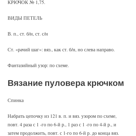
КРЮЧОК № 1,75.
ВИДЫ ПЕТЕЛЬ
В. п., ст. б/н, ст. с/н
Ст. «рачий шаг»: вяз., как ст. б/н, но слева направо.
Фантазийный узор: по схеме.
Вязание пуловера крючком
Спинка
Набрать цепочку из 121 в. п. и вяз. узором по схеме,
повт. 4 раза с 1 -го по 6-й р., 1 раз с 1 -го по 4-й р., и
затем продолжить, повт. с 1-го по 6-й р. до конца вяз.