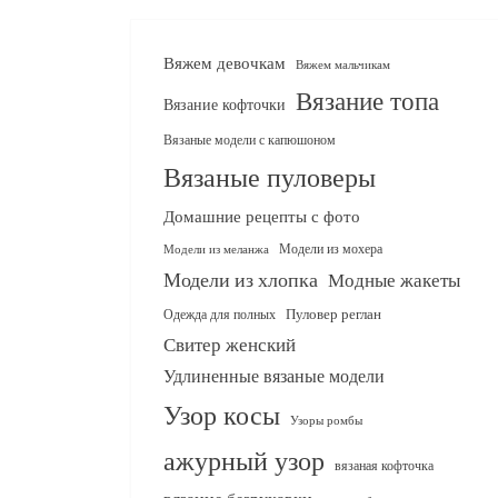
Вяжем девочкам
Вяжем мальчикам
Вязание топа
Вязание кофточки
Вязаные модели с капюшоном
Вязаные пуловеры
Домашние рецепты с фото
Модели из мохера
Модели из меланжа
Модели из хлопка
Модные жакеты
Одежда для полных
Пуловер реглан
Свитер женский
Удлиненные вязаные модели
Узор косы
Узоры ромбы
ажурный узор
вязаная кофточка