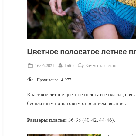
Цветное полосатое летнее п
Posted
By
к
16.06.2021
knitik
Комментариев
нет
on
записи
Прочитано:
4 977
Цветное
полосатое
Красивое летнее цветное полосатое платье, свя
летнее
бесплатным пошаговым описанием вязания.
платье
спицами
Размеры платья
: 36-38 (40-42, 44-46).