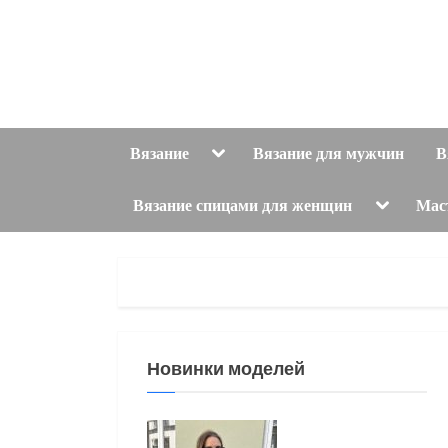
Skip
to
content
Toggle
Вязание
Вязание для мужчин
В
sub-
menu
Toggle
Вязание спицами для женщин
Мас
sub-
menu
Новинки моделей