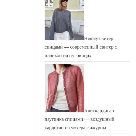
Henley свитер
спицами — современный свитер с
планкой на пуговицах
Aura кардиган
паутинка спицами — воздушный
кардиган из мохера с ажурны…