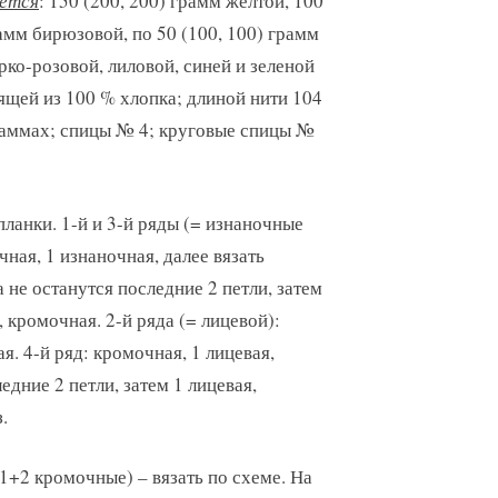
ется
: 150 (200, 200) грамм желтой, 100
рамм бирюзовой, по 50 (100, 100) грамм
рко-розовой, лиловой, синей и зеленой
ящей из 100 % хлопка; длиной нити 104
раммах; спицы № 4; круговые спицы №
 планки. 1-й и 3-й ряды (= изнаночные
чная, 1 изнаночная, далее вязать
а не останутся последние 2 петли, затем
, кромочная. 2-й ряда (= лицевой):
я. 4-й ряд: кромочная, 1 лицевая,
едние 2 петли, затем 1 лицевая,
.
 1+2 кромочные) – вязать по схеме. На