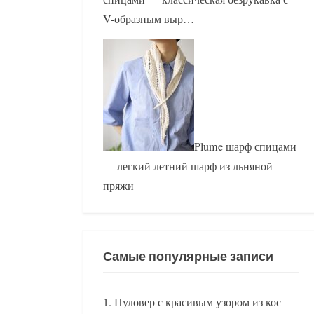
V-образным выр…
Plume шарф спицами
— легкий летний шарф из льняной
пряжи
Самые популярные записи
Пуловер с красивым узором из кос