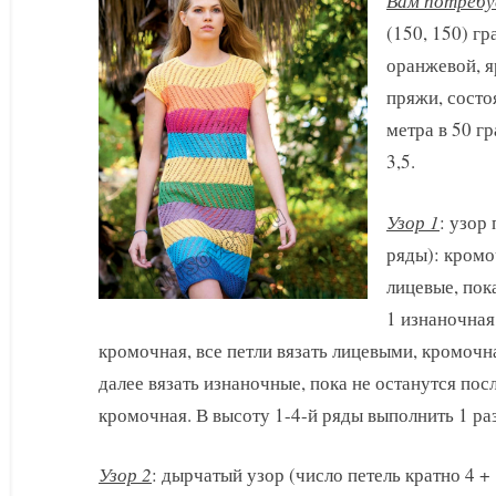
Вам потребу
(150, 150) г
оранжевой, я
пряжи, состо
метра в 50 г
3,5.
Узор 1
: узор
ряды): кромо
лицевые, пок
1 изнаночная
кромочная, все петли вязать лицевыми, кромочна
далее вязать изнаночные, пока не останутся посл
кромочная. В высоту 1-4-й ряды выполнить 1 раз
Узор 2
: дырчатый узор (число петель кратно 4 +