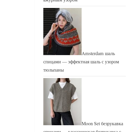
Amsterdam шаль
спицами — эффектная шаль с узором
тюльпаны
Moon Set безрукавка
спицами — классическая безрукавка с