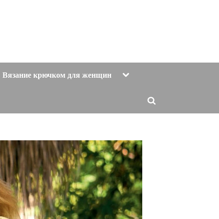
Toggle
Вязание крючком для женщин
sub-
menu
Toggle
search
form