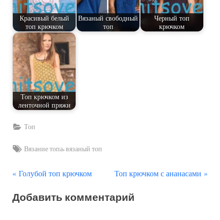
Красивый белый
Вязаный свободный
Черный топ
топ крючком
топ
крючком
Топ крючком из
ленточной пряжи
Топ
Tags:
,
Вязание топа
вязаный топ
П
С
Навигация
Голубой топ крючком
Топ крючком с ананасами
р
л
по
Добавить комментарий
е
е
д
д
записям