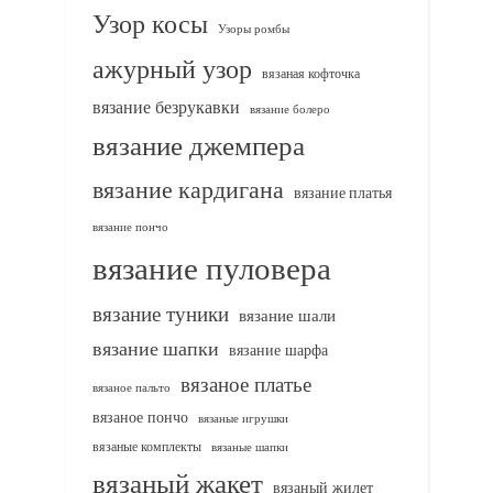
Узор косы
Узоры ромбы
ажурный узор
вязаная кофточка
вязание безрукавки
вязание болеро
вязание джемпера
вязание кардигана
вязание платья
вязание пончо
вязание пуловера
вязание туники
вязание шали
вязание шапки
вязание шарфа
вязаное платье
вязаное пальто
вязаное пончо
вязаные игрушки
вязаные комплекты
вязаные шапки
вязаный жакет
вязаный жилет