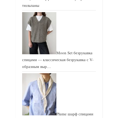
тюльпаны
Moon Set безрукавка
спицами — классическая безрукавка с V-
образным выр…
Plume шарф спицами