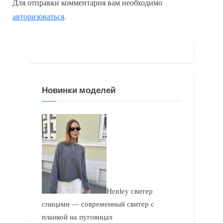
Для отправки комментария вам необходимо
ы
у
авторизоваться
.
д
ю
у
щ
щ
а
а
я
я
з
Новинки моделей
з
а
а
п
п
и
и
с
с
ь
ь
:
:
Henley свитер
спицами — современный свитер с
планкой на пуговицах