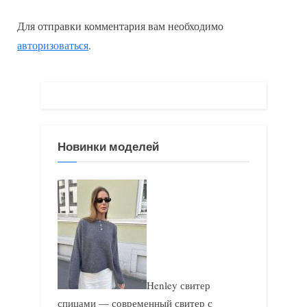
д
д
Для отправки комментария вам необходимо
у
у
авторизоваться
.
щ
ю
а
щ
я
а
з
я
а
з
Новинки моделей
п
а
и
п
с
и
ь
с
:
ь
:
Henley свитер
спицами — современный свитер с