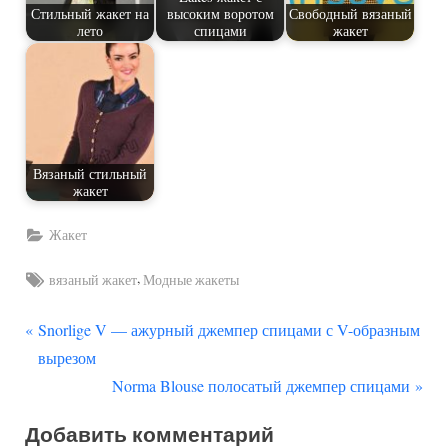
Стильный жакет на
высоким воротом
Свободный вязаный
лето
спицами
жакет
Вязаный стильный
жакет
Жакет
Tags:
,
вязаный жакет
Модные жакеты
П
Навигация
Snorlige V — ажурный джемпер спицами с V-образным
р
вырезом
по
е
С
Norma Blouse полосатый джемпер спицами
д
л
записям
Добавить комментарий
ы
е