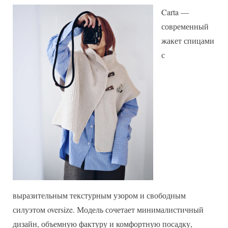
жакет
Carta —
спицами
современный
с
жакет спицами
текстурным
с
узором
выразительным текстурным узором и свободным
силуэтом oversize. Модель сочетает минималистичный
дизайн, объемную фактуру и комфортную посадку,