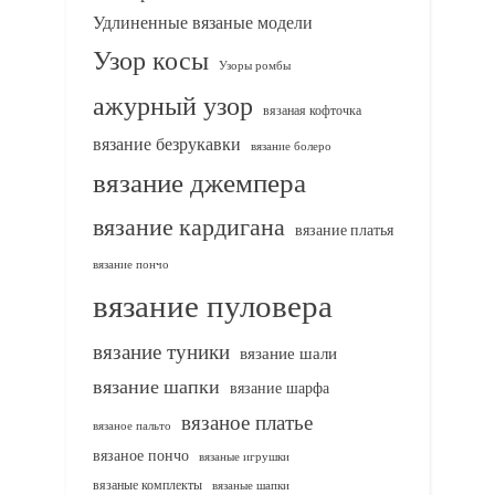
Удлиненные вязаные модели
Узор косы
Узоры ромбы
ажурный узор
вязаная кофточка
вязание безрукавки
вязание болеро
вязание джемпера
вязание кардигана
вязание платья
вязание пончо
вязание пуловера
вязание туники
вязание шали
вязание шапки
вязание шарфа
вязаное платье
вязаное пальто
вязаное пончо
вязаные игрушки
вязаные комплекты
вязаные шапки