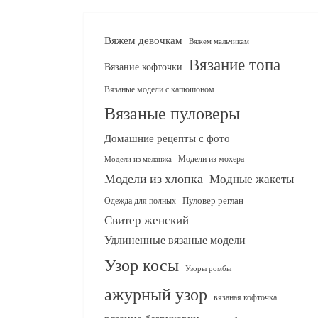
Вяжем девочкам
Вяжем мальчикам
Вязание топа
Вязание кофточки
Вязаные модели с капюшоном
Вязаные пуловеры
Домашние рецепты с фото
Модели из мохера
Модели из меланжа
Модели из хлопка
Модные жакеты
Одежда для полных
Пуловер реглан
Свитер женский
Удлиненные вязаные модели
Узор косы
Узоры ромбы
ажурный узор
вязаная кофточка