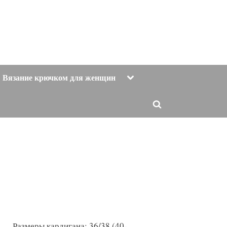
Toggle
Вязание крючком для женщин
sub-
menu
Toggle
search
form
Размеры кардигана: 36/38 (40-