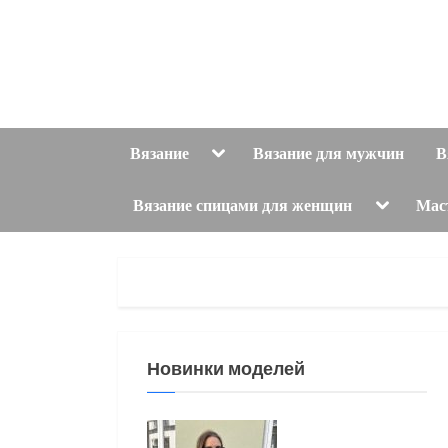
Skip
to
content
Toggle
Вязание
Вязание для мужчин
В
sub-
menu
Toggle
Вязание спицами для женщин
Мас
sub-
menu
Новинки моделей