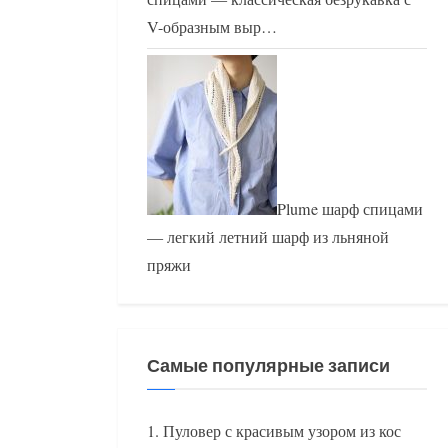
V-образным выр…
Plume шарф спицами
— легкий летний шарф из льняной
пряжи
Самые популярные записи
Пуловер с красивым узором из кос