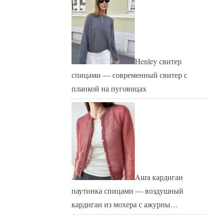
Henley свитер
спицами — современный свитер с
планкой на пуговицах
Aura кардиган
паутинка спицами — воздушный
кардиган из мохера с ажурны…