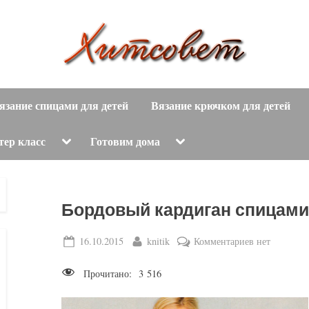
вязание
Х
спицами,
язание спицами для детей
Вязание крючком для детей
и
вязание
крючком,
т
Toggle
Toggle
тер класс
Готовим дома
sub-
sub-
модные
menu
menu
с
вязаные
модели
о
Бордовый кардиган спицами
с
пошаговым
в
Posted
By
к
16.10.2015
knitik
Комментариев
нет
описанием
on
записи
е
и
Прочитано:
3 516
Бордовый
схемами.
т
кардиган