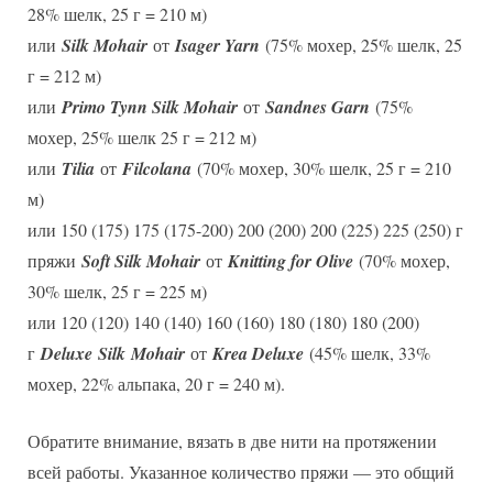
28% шелк, 25 г = 210 м)
или
Silk Mohair
от
Isager Yarn
(75% мохер, 25% шелк, 25
г = 212 м)
или
Primo Tynn Silk Mohair
от
Sandnes Garn
(75%
мохер, 25% шелк 25 г = 212 м)
или
Tilia
от
Filcolana
(70% мохер, 30% шелк, 25 г = 210
м)
или 150 (175) 175 (175-200) 200 (200) 200 (225) 225 (250) г
пряжи
Soft Silk Mohair
от
Knitting for Olive
(70% мохер,
30% шелк, 25 г = 225 м)
или 120 (120) 140 (140) 160 (160) 180 (180) 180 (200)
г
Deluxe
S
ilk
M
ohair
от
Krea Deluxe
(45% шелк, 33%
мохер, 22% альпака, 20 г = 240 м).
Обратите внимание, вязать в две нити на протяжении
всей работы. Указанное количество пряжи — это общий