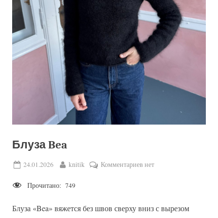
Блуза Bea
Posted
By
к
24.01.2026
knitik
Комментариев
нет
on
записи
Прочитано:
749
Блуза Bea
Блуза «Bea» вяжется без швов сверху вниз с вырезом