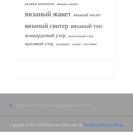
вязаные комплекты
вязаные шапки
вязаный жакет
вязаный жилет
вязаный свитер
вязаный топ
жаккардовый узор
жемчужный узор
красивый узор
узоры с листьями
малышам
Контакты
Политика конфиденциальности
Copyright © 2012-2026 Хитсовет.
Работает на
PressBook Masonry Blogs