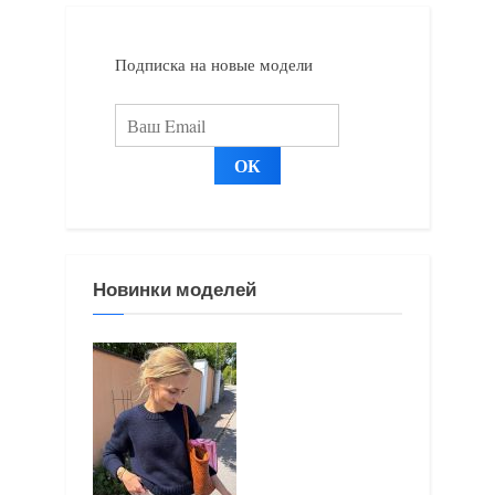
я
з
з
а
Подписка на новые модели
а
п
п
и
и
с
с
ь
ь
:
:
Новинки моделей