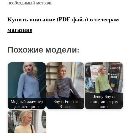
необходимый метраж.
Купить описание (PDF файл) в телеграм
магазине
Похожие модели:
Jenny Блуза
Модный джемпер
Блуза Frankie
спицами сверху
для женщины
Blouse
вниз