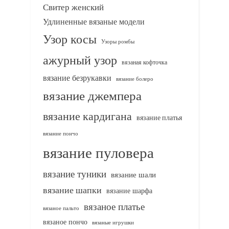
Свитер женский
Удлиненные вязаные модели
Узор косы
Узоры ромбы
ажурный узор
вязаная кофточка
вязание безрукавки
вязание болеро
вязание джемпера
вязание кардигана
вязание платья
вязание пончо
вязание пуловера
вязание туники
вязание шали
вязание шапки
вязание шарфа
вязаное платье
вязаное пальто
вязаное пончо
вязаные игрушки