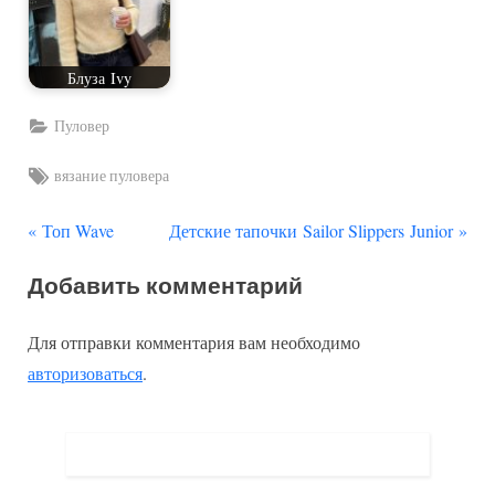
Блуза Ivy
Пуловер
Tags:
вязание пуловера
П
С
Навигация
Топ Wave
Детские тапочки Sailor Slippers Junior
р
л
по
Добавить комментарий
е
е
д
д
записям
Для отправки комментария вам необходимо
ы
у
авторизоваться
.
д
ю
у
щ
щ
а
а
я