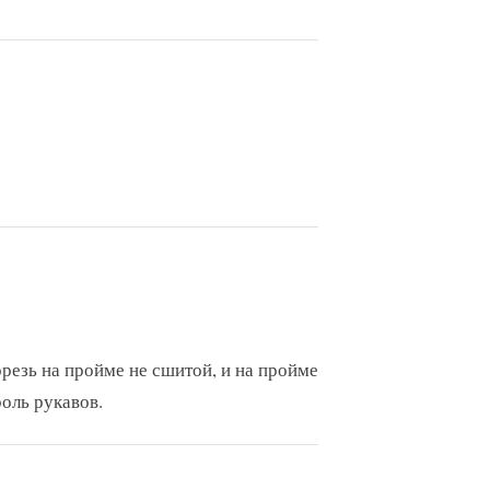
д
у
ю
щ
а
я
з
а
п
и
с
ь
орезь на пройме не сшитой, и на пройме
:
роль рукавов.