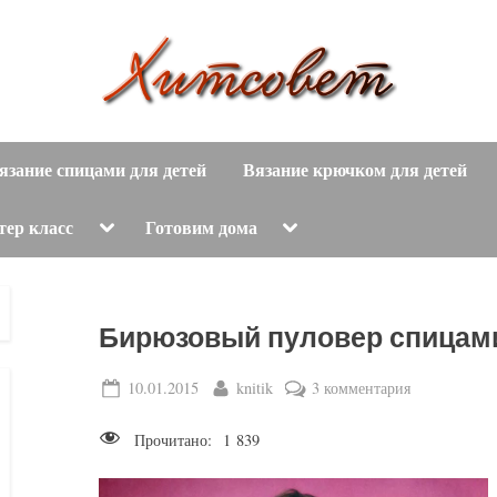
вязание
Х
спицами,
язание спицами для детей
Вязание крючком для детей
и
вязание
крючком,
т
Toggle
Toggle
тер класс
Готовим дома
sub-
sub-
модные
menu
menu
с
вязаные
модели
о
Бирюзовый пуловер спицами
с
пошаговым
в
Posted
By
к
10.01.2015
knitik
3 комментария
описанием
on
записи
е
и
Прочитано:
1 839
Бирюзовый
схемами.
т
пуловер