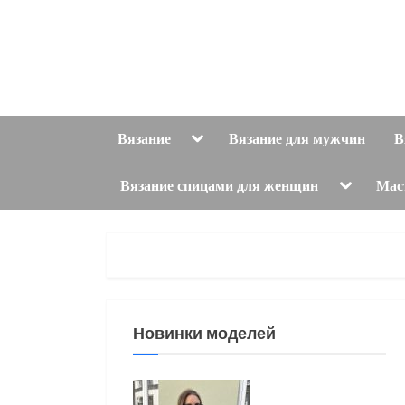
Skip
to
content
Toggle
Вязание
Вязание для мужчин
В
sub-
menu
Toggle
Вязание спицами для женщин
Мас
sub-
menu
Новинки моделей