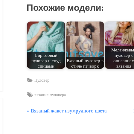
Похожие модели:
Меланжевы
Бирюзовый
пуловер с
пуловер и снуд
Вязаный пуловер в
описание
спицами
стиле пэчворк
вязания
Пуловер
Tags:
вязание пуловера
П
Вязаный жакет изумрудного цвета
Навигация
р
по
е