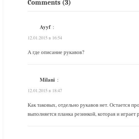
on
Comments
(3)
д
записям
ы
“Бирюзовый
д
пуловер
Ayyf
:
у
спицами
щ
12.01.2015 в 16:54
со
а
А где описание рукавов?
схемой”
я
з
а
Milani
:
п
12.01.2015 в 18:47
и
с
Как таковых, отдельно рукавов нет. Остается пр
ь
выполняется планка резинкой, которая и играет 
: