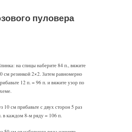
зового пуловера
пинка: на спицы наберите 84 п., вяжите
0 см резинкой 2×2. Затем равномерно
рибавьте 12 п. = 96 п. и вяжите узор по
хеме.
з 10 см прибавьте с двух сторон 5 раз
п. в каждом 8-м ряду = 106 п.
з 50 см от наборного ряда начните