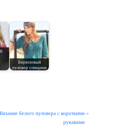
й
м
Бирюзовый
пуловер спицами
С
Вязание белого пуловера с короткими
л
рукавами
е