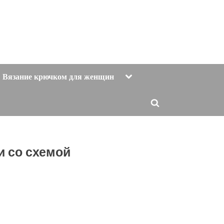
Toggle
Вязание крючком для женщин
sub-
menu
Toggle
search
form
 со схемой