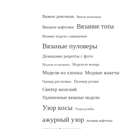
Вяжем девочкам
Вяжем мальчикам
Вязание топа
Вязание кофточки
Вязаные модели с капюшоном
Вязаные пуловеры
Домашние рецепты с фото
Модели из мохера
Модели из меланжа
Модели из хлопка
Модные жакеты
Одежда для полных
Пуловер реглан
Свитер женский
Удлиненные вязаные модели
Узор косы
Узоры ромбы
ажурный узор
вязаная кофточка