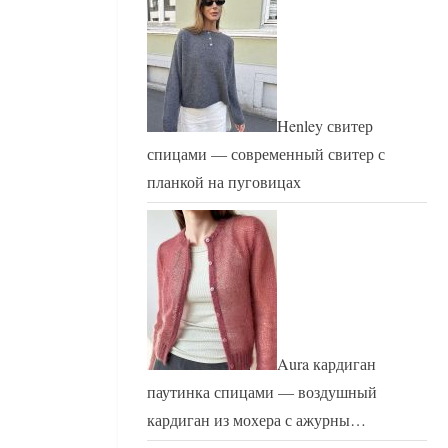
Henley свитер
спицами — современный свитер с
планкой на пуговицах
Aura кардиган
паутинка спицами — воздушный
кардиган из мохера с ажурны…