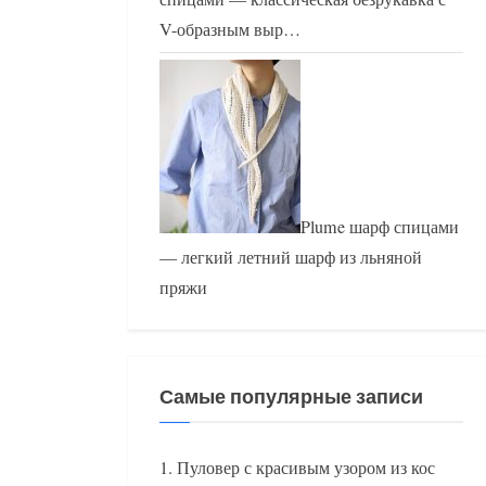
V-образным выр…
Plume шарф спицами
— легкий летний шарф из льняной
пряжи
Самые популярные записи
Пуловер с красивым узором из кос