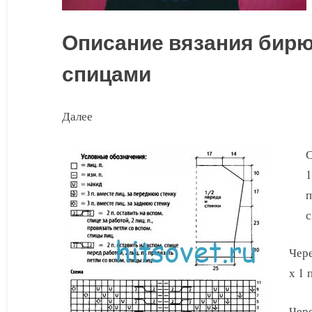
Описание вязания бирю
спицами
Далее
С
1
п
с
Чере
х 1 
Чере