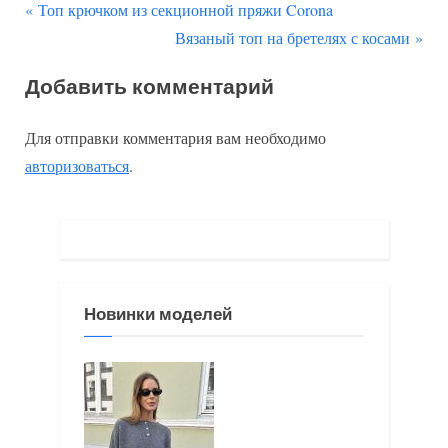
П
Навигация
Топ крючком из секционной пряжи Corona
р
С
Вязаный топ на бретелях с косами
по
е
л
Добавить комментарий
д
е
записям
ы
д
Для отправки комментария вам необходимо
д
у
авторизоваться
.
у
ю
щ
щ
а
а
я
я
з
з
Новинки моделей
а
а
п
п
и
и
с
с
ь
ь