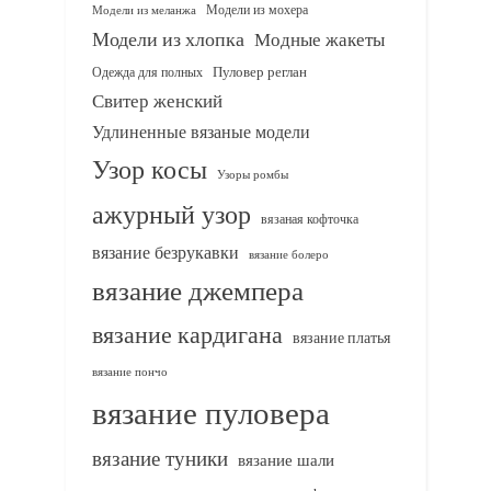
Модели из мохера
Модели из меланжа
Модели из хлопка
Модные жакеты
Одежда для полных
Пуловер реглан
Свитер женский
Удлиненные вязаные модели
Узор косы
Узоры ромбы
ажурный узор
вязаная кофточка
вязание безрукавки
вязание болеро
вязание джемпера
вязание кардигана
вязание платья
вязание пончо
вязание пуловера
вязание туники
вязание шали