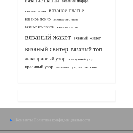
вязание шапки
вязание шарфа
вязаное платье
вязаное пальто
вязаное пончо
вязаные игрушки
вязаные комплекты
вязаные шапки
вязаный жакет
вязаный жилет
вязаный свитер
вязаный топ
жаккардовый узор
жемчужный узор
красивый узор
узоры с листьями
малышам
Контакты
Политика конфиденциальности