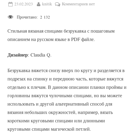
Posted
By
к
23.02.2023
knitik
Комментариев
нет
on
записи
Прочитано:
2 132
Безрукавка
Sara
Стильная вязаная спицами безрукавка с пошаговым
Vest
описанием на русском языке в PDF файле.
Дизайнер
: Claudia Q.
Безрукавка вяжется снизу вверх по кругу и разделяется в
подрезах на спинку и переднюю часть, которые вяжутся
отдельно к плечам. В данном описании планки проймы и
горловины вяжутся чулочными спицами, но вы можете
использовать и другой альтернативный способ для
вязания небольших окружностей, например, вязать
короткими круговыми спицами или длинными
круговыми спицами магической петлей.