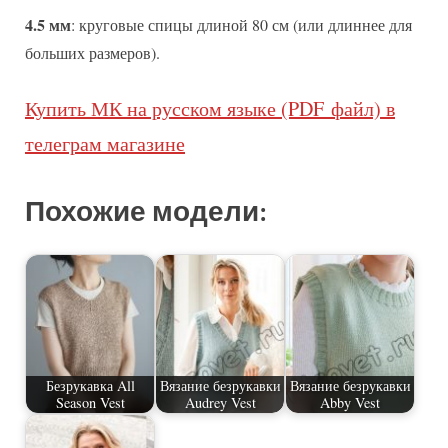
4.5 мм
: круговые спицы длиной 80 см (или длиннее для
больших размеров).
Купить МК на русском языке (PDF файл) в
телеграм магазине
Похожие модели:
Безрукавка All
Вязание безрукавки
Вязание безрукавки
Season Vest
Audrey Vest
Abby Vest