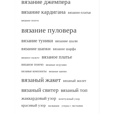
вязание джемпера
вязание кардигана
вязание платья
вязание пончо
вязание пуловера
вязание туники
вязание шали
вязание шапки
вязание шарфа
вязаное платье
вязаное пальто
вязаное пончо
вязаные игрушки
вязаные комплекты
вязаные шапки
вязаный жакет
вязаный жилет
вязаный свитер
вязаный топ
жаккардовый узор
жемчужный узор
красивый узор
узоры с листьями
малышам