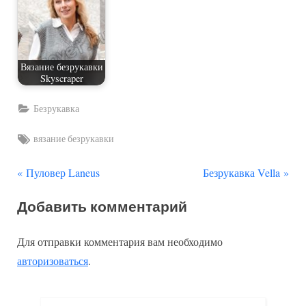
Вязание безрукавки
Skyscraper
Безрукавка
Tags:
вязание безрукавки
П
С
Навигация
Пуловер Laneus
Безрукавка Vella
р
л
по
Добавить комментарий
е
е
д
д
записям
Для отправки комментария вам необходимо
ы
у
авторизоваться
.
д
ю
у
щ
щ
а