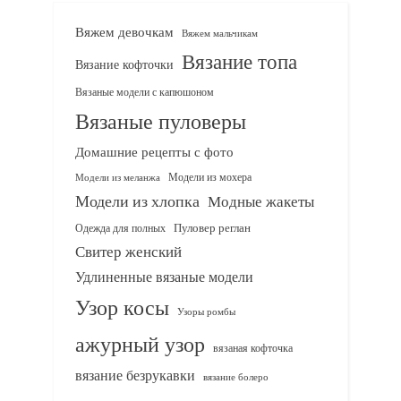
Вяжем девочкам
Вяжем мальчикам
Вязание топа
Вязание кофточки
Вязаные модели с капюшоном
Вязаные пуловеры
Домашние рецепты с фото
Модели из мохера
Модели из меланжа
Модели из хлопка
Модные жакеты
Одежда для полных
Пуловер реглан
Свитер женский
Удлиненные вязаные модели
Узор косы
Узоры ромбы
ажурный узор
вязаная кофточка
вязание безрукавки
вязание болеро