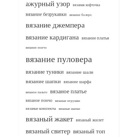
ажурный узор
вязаная кофточка
вязание безрукавки
вязание болеро
вязание джемпера
вязание кардигана
вязание платья
вязание пончо
вязание пуловера
вязание туники
вязание шали
вязание шапки
вязание шарфа
вязаное платье
вязаное пальто
вязаное пончо
вязаные игрушки
вязаные комплекты
вязаные шапки
вязаный жакет
вязаный жилет
вязаный свитер
вязаный топ