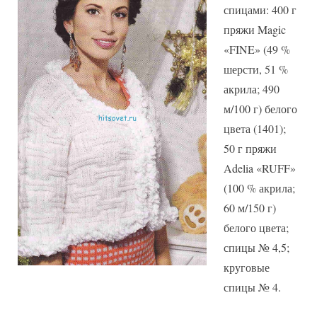
спицами: 400 г
пряжи Magic
«FINE» (49 %
шерсти, 51 %
акрила; 490
м/100 г) белого
цвета (1401);
50 г пряжи
Adelia «RUFF»
(100 % акрила;
60 м/150 г)
белого цвета;
спицы № 4,5;
круговые
спицы № 4.