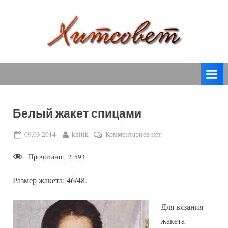
Skip
to
content
вязание
Х
спицами,
и
вязание
т
крючком,
модные
с
вязаные
Белый жакет спицами
о
модели
с
в
Posted
By
к
09.03.2014
knitik
Комментариев
нет
пошаговым
on
записи
е
описанием
Прочитано:
2 593
Белый
т
и
жакет
схемами.
Размер жакета: 46/48.
спицами
Для вязания
жакета