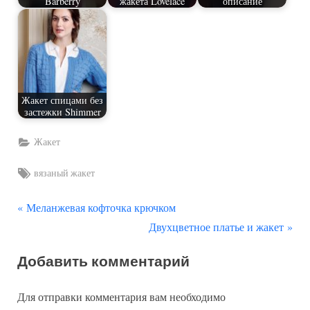
Barberry
жакета Lovelace
описание
Жакет спицами без
застежки Shimmer
Жакет
Tags:
вязаный жакет
П
Навигация
Меланжевая кофточка крючком
р
С
Двухцветное платье и жакет
по
е
л
Добавить комментарий
д
е
записям
ы
д
Для отправки комментария вам необходимо
д
у