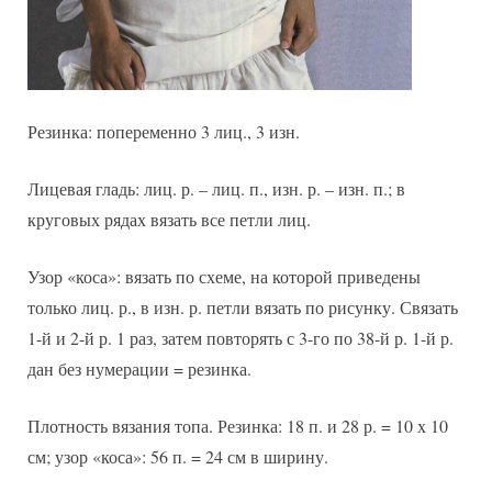
Резинка: попеременно 3 лиц., 3 изн.
Лицевая гладь: лиц. р. – лиц. п., изн. р. – изн. п.; в
круговых рядах вязать все петли лиц.
Узор «коса»: вязать по схеме, на которой приведены
только лиц. р., в изн. р. петли вязать по рисунку. Связать
1-й и 2-й р. 1 раз, затем повторять с 3-го по 38-й р. 1-й р.
дан без нумерации = резинка.
Плотность вязания топа. Резинка: 18 п. и 28 р. = 10 х 10
см; узор «коса»: 56 п. = 24 см в ширину.