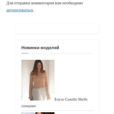
Для отправки комментария вам необходимо
д
у
авторизоваться
.
у
ю
щ
щ
а
а
я
я
з
з
Новинки моделей
а
а
п
п
и
и
с
с
ь
ь
:
:
Блуза Camille Shells
спицами