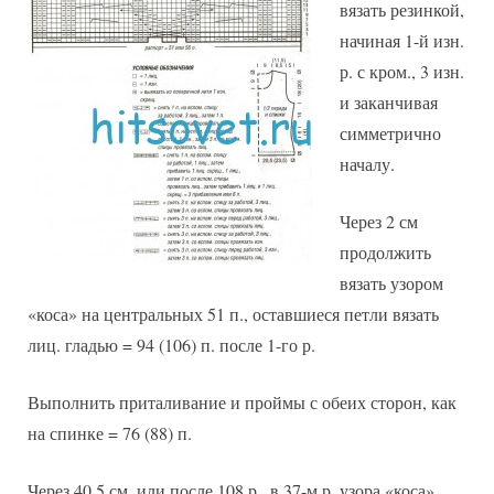
вязать резинкой,
начиная 1-й изн.
р. с кром., 3 изн.
и заканчивая
симметрично
началу.
Через 2 см
продолжить
вязать узором
«коса» на центральных 51 п., оставшиеся петли вязать
лиц. гладью = 94 (106) п. после 1-го р.
Выполнить приталивание и проймы с обеих сторон, как
на спинке = 76 (88) п.
Через 40,5 см, или после 108 р., в 37-м р. узора «коса»,