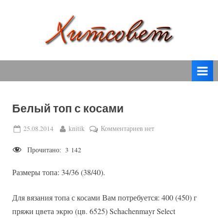
Skip
to
content
вязание
Х
спицами,
и
вязание
т
крючком,
модные
с
вязаные
Белый топ с косами
о
модели
с
в
Posted
By
к
25.08.2014
knitik
Комментариев
нет
пошаговым
on
записи
е
описанием
Прочитано:
3 142
Белый
т
и
топ
схемами.
Размеры топа: 34/36 (38/40).
с
косами
Для вязания топа с косами Вам потребуется: 400 (450) г
пряжи цвета экрю (цв. 6525) Schachenmayr Select