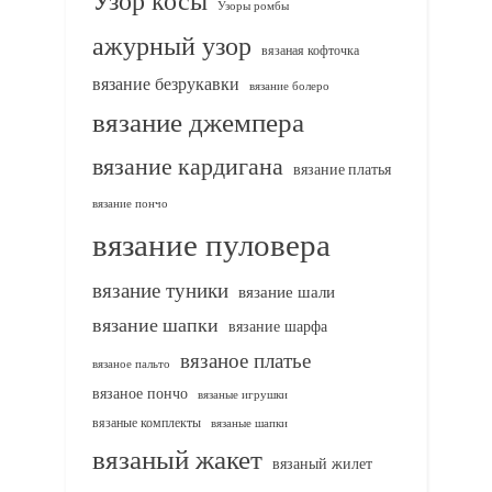
Узор косы
Узоры ромбы
ажурный узор
вязаная кофточка
вязание безрукавки
вязание болеро
вязание джемпера
вязание кардигана
вязание платья
вязание пончо
вязание пуловера
вязание туники
вязание шали
вязание шапки
вязание шарфа
вязаное платье
вязаное пальто
вязаное пончо
вязаные игрушки
вязаные комплекты
вязаные шапки
вязаный жакет
вязаный жилет