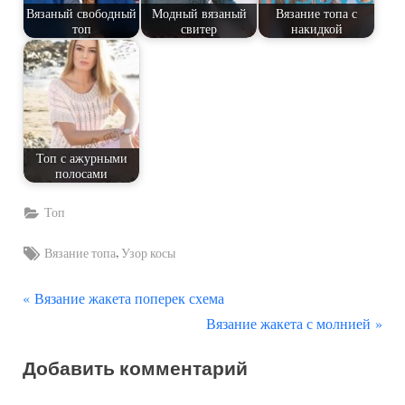
Вязаный свободный
Модный вязаный
Вязание топа с
топ
свитер
накидкой
Топ с ажурными
полосами
Топ
Tags:
,
Вязание топа
Узор косы
П
Навигация
Вязание жакета поперек схема
р
С
Вязание жакета с молнией
по
е
л
Добавить комментарий
д
е
записям
ы
д