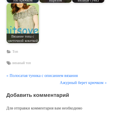
топ крючком
вырезом
вязаная сумка
Вязание топа с
цветочной кокеткой
Топ
Tags:
вязаный топ
П
Навигация
Полосатая туника с описанием вязания
р
С
Ажурный берет крючком
по
е
л
Добавить комментарий
д
е
записям
ы
д
Для отправки комментария вам необходимо
д
у