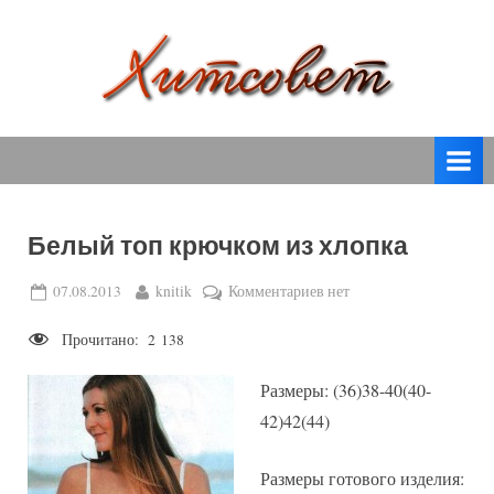
Skip
to
content
вязание
Х
спицами,
и
вязание
т
крючком,
модные
с
вязаные
Белый топ крючком из хлопка
о
модели
с
в
Posted
By
к
07.08.2013
knitik
Комментариев
нет
пошаговым
on
записи
е
описанием
Прочитано:
2 138
Белый
т
и
топ
схемами.
Размеры: (36)38-40(40-
крючком
из
42)42(44)
хлопка
Размеры готового изделия: