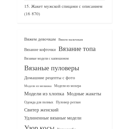
Жакет мужской спицами с описанием
(16 870)
Вяжем девочкам
Вяжем мальчикам
Вязание топа
Вязание кофточки
Вязаные модели с капюшоном
Вязаные пуловеры
Домашние рецепты с фото
Модели из мохера
Модели из меланжа
Модели из хлопка
Модные жакеты
Одежда для полных
Пуловер реглан
Свитер женский
Удлиненные вязаные модели
Узор косы
Узоры ромбы