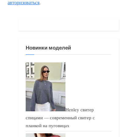
авторизоваться
.
у
ю
щ
щ
а
а
я
я
з
з
Новинки моделей
а
а
п
п
и
и
с
с
ь
ь
:
:
Henley свитер
спицами — современный свитер с
планкой на пуговицах