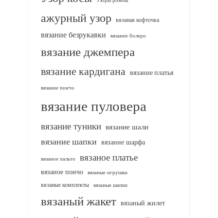
ажурный узор
вязаная кофточка
вязание безрукавки
вязание болеро
вязание джемпера
вязание кардигана
вязание платья
вязание пончо
вязание пуловера
вязание туники
вязание шали
вязание шапки
вязание шарфа
вязаное платье
вязаное пальто
вязаное пончо
вязаные игрушки
вязаные комплекты
вязаные шапки
вязаный жакет
вязаный жилет