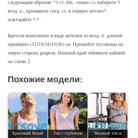
следующим образом: *1 ст. 6/н, «пико» (= наберите 3
возд. п., провяжите соед. ст. в первую петлю)*,
повторяйте *-*.
Бретели выполните в виде цепочек из возд. п. длиной
примерно (32)33(34)35(36) см. Пришейте пуговицы на
левую сторону разреза. Нижний край обвяжите каймой
по схеме 2.
Похожие модели:
Красивый белый
Топ с глубоким
Вязаный топ и