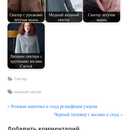
Свитер с рукавами
Модный вязаный
Свитер летучая
летучая мышь
свитер
мышь
Вязание свитера с
крупными косами
Carrick
Свитер
Tags:
вязаный свитер
П
Навигация
Розовая шапочка и снуд рельефным узором
р
С
Черный пуловер с косами и снуд
по
е
л
Добавить комментарий