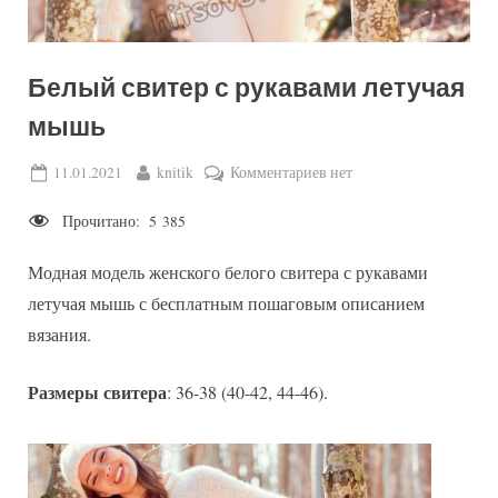
Белый свитер с рукавами летучая
мышь
Posted
By
к
11.01.2021
knitik
Комментариев
нет
on
записи
Прочитано:
5 385
Белый
свитер
Модная модель женского белого свитера с рукавами
с
рукавами
летучая мышь с бесплатным пошаговым описанием
летучая
вязания.
мышь
Размеры свитера
: 36-38 (40-42, 44-46).