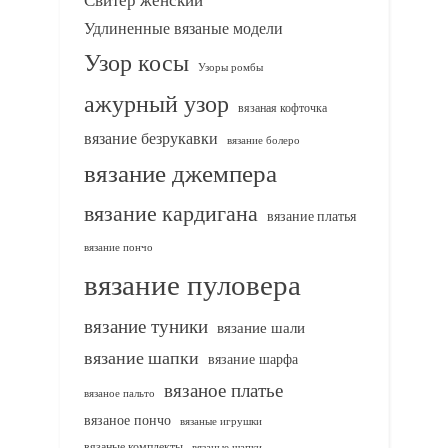
Удлиненные вязаные модели
Узор косы
Узоры ромбы
ажурный узор
вязаная кофточка
вязание безрукавки
вязание болеро
вязание джемпера
вязание кардигана
вязание платья
вязание пончо
вязание пуловера
вязание туники
вязание шали
вязание шапки
вязание шарфа
вязаное платье
вязаное пальто
вязаное пончо
вязаные игрушки
вязаные комплекты
вязаные шапки