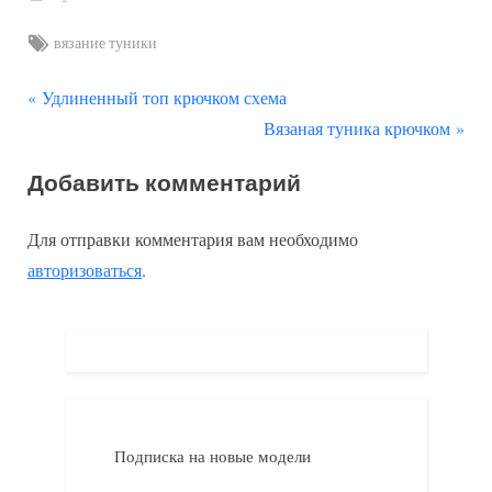
Tags:
вязание туники
П
Навигация
Удлиненный топ крючком схема
р
С
Вязаная туника крючком
по
е
л
Добавить комментарий
д
е
записям
ы
д
Для отправки комментария вам необходимо
д
у
авторизоваться
.
у
ю
щ
щ
а
а
я
я
з
з
а
а
Подписка на новые модели
п
п