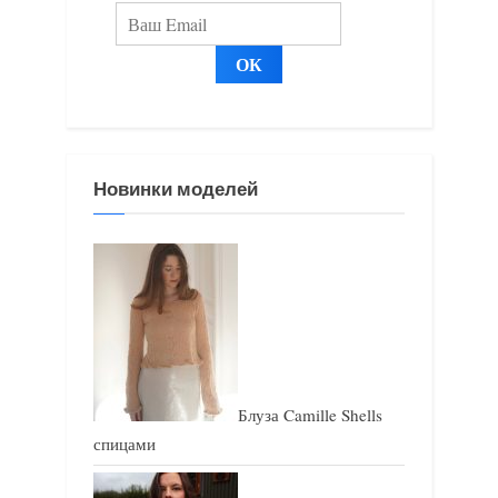
и
и
с
с
ь
ь
:
:
Новинки моделей
Блуза Camille Shells
спицами