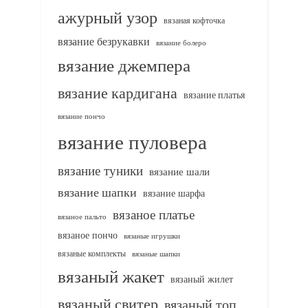
ажурный узор
вязаная кофточка
вязание безрукавки
вязание болеро
вязание джемпера
вязание кардигана
вязание платья
вязание пончо
вязание пуловера
вязание туники
вязание шали
вязание шапки
вязание шарфа
вязаное платье
вязаное пальто
вязаное пончо
вязаные игрушки
вязаные комплекты
вязаные шапки
вязаный жакет
вязаный жилет
вязаный свитер
вязаный топ