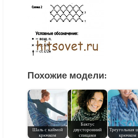
Похожие модели:
Бактус
Шаль с каймой
двусторонний
Треугольная 
крючком
спицами
крючком