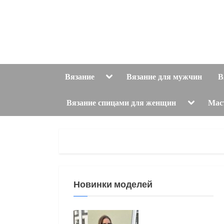
Skip
to
content
Toggle
Вязание
Вязание для мужчин
В
sub-
menu
Toggle
Вязание спицами для женщин
Мас
sub-
menu
Новинки моделей