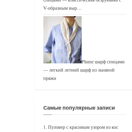
V-образным выр…
Plume шарф спицами
— легкий летний шарф из льняной
пряжи
Самые популярные записи
Пуловер с красивым узором из кос