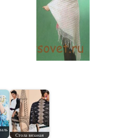
шаль
Стола вязаная