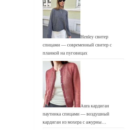
Henley свитер
спицами — современный свитер с
планкой на пуговицах
Aura кардиган
паутинка спицами — воздушный
кардиган из мохера с ажурны…