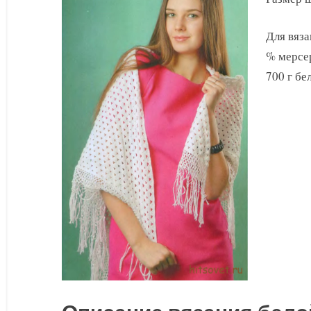
из
хлопка
Для вяза
% мерсер
700 г бе