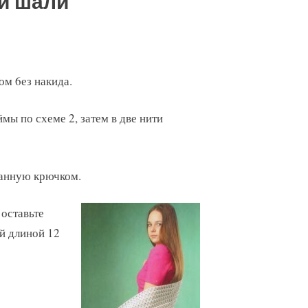
й шали
ом 6ез накида.
мы по схеме 2, затем в две нити
занную крючком.
 оставьте
й длиной 12