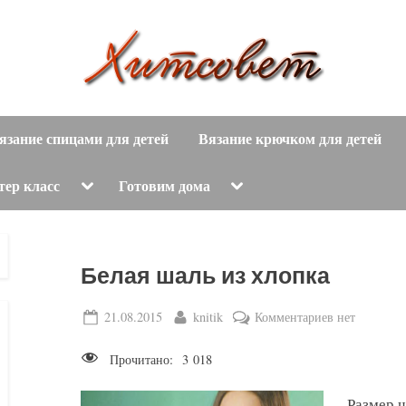
вязание
Х
спицами,
язание спицами для детей
Вязание крючком для детей
и
вязание
крючком,
т
Toggle
Toggle
тер класс
Готовим дома
sub-
sub-
модные
menu
menu
с
вязаные
модели
о
Белая шаль из хлопка
с
пошаговым
в
Posted
By
к
21.08.2015
knitik
Комментариев
нет
описанием
on
записи
е
и
Прочитано:
3 018
Белая
схемами.
т
шаль
Размер ш