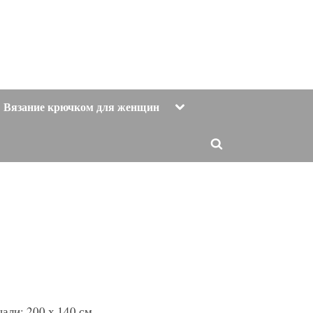
Toggle
Вязание крючком для женщин
sub-
menu
Toggle
search
form
али: 200 х 140 см.