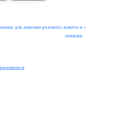
язание для девочки розового жакета и
повязки
оризоваться
.