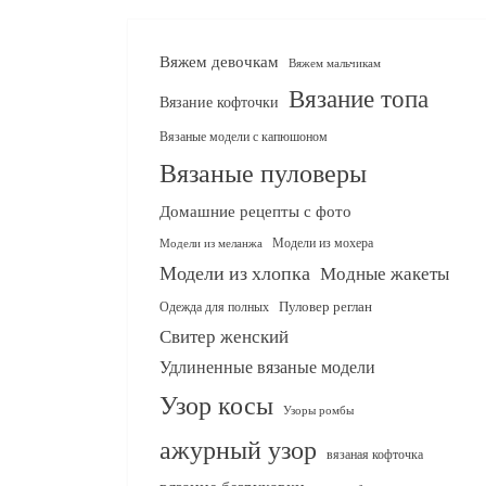
Вяжем девочкам
Вяжем мальчикам
Вязание топа
Вязание кофточки
Вязаные модели с капюшоном
Вязаные пуловеры
Домашние рецепты с фото
Модели из мохера
Модели из меланжа
Модели из хлопка
Модные жакеты
Одежда для полных
Пуловер реглан
Свитер женский
Удлиненные вязаные модели
Узор косы
Узоры ромбы
ажурный узор
вязаная кофточка