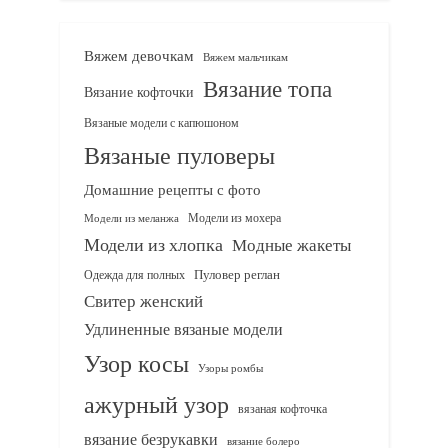
Вяжем девочкам
Вяжем мальчикам
Вязание топа
Вязание кофточки
Вязаные модели с капюшоном
Вязаные пуловеры
Домашние рецепты с фото
Модели из мохера
Модели из меланжа
Модели из хлопка
Модные жакеты
Одежда для полных
Пуловер реглан
Свитер женский
Удлиненные вязаные модели
Узор косы
Узоры ромбы
ажурный узор
вязаная кофточка
вязание безрукавки
вязание болеро