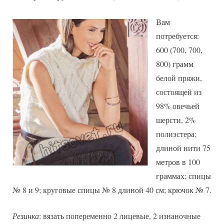
Вам
потребуется:
600 (700, 700,
800) грамм
белой пряжи,
состоящей из
98% овечьей
шерсти, 2%
полиэстера;
длиной нити 75
метров в 100
граммах; спицы
№ 8 и 9; круговые спицы № 8 длиной 40 см; крючок № 7.
Резинка
: вязать попеременно 2 лицевые, 2 изнаночные