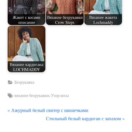
Жакет с косами
Вязание безрукавки
Вязание жакета
описание
Crow Steps
Lochmaddy
Вязание кардигана
LOCHMADDY
Безрукавка
Tags:
,
вязание безрукавки
Узор косы
П
Навигация
Ажурный белый свитер с шишечками
р
С
Стильный белый кардиган с запахом
по
е
л