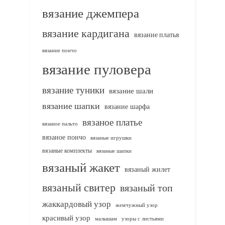
вязание джемпера
вязание кардигана
вязание платья
вязание пончо
вязание пуловера
вязание туники
вязание шали
вязание шапки
вязание шарфа
вязаное платье
вязаное пальто
вязаное пончо
вязаные игрушки
вязаные комплекты
вязаные шапки
вязаный жакет
вязаный жилет
вязаный свитер
вязаный топ
жаккардовый узор
жемчужный узор
красивый узор
узоры с листьями
малышам