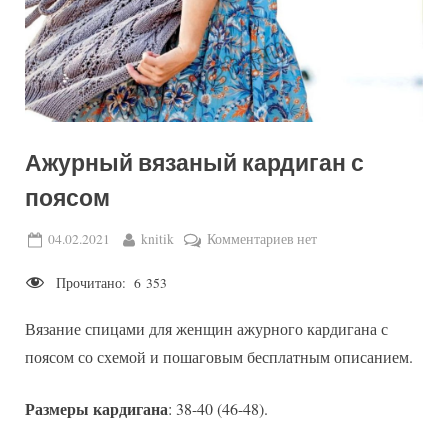
Ажурный вязаный кардиган с
поясом
Posted
By
к
04.02.2021
knitik
Комментариев
нет
on
записи
Прочитано:
6 353
Ажурный
вязаный
Вязание спицами для женщин ажурного кардигана с
кардиган
с
поясом со схемой и пошаговым бесплатным описанием.
поясом
Размеры кардигана
: 38-40 (46-48).