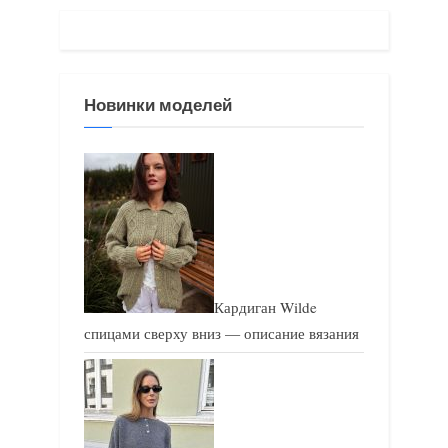
а
а
я
я
з
з
Новинки моделей
а
а
п
п
и
и
с
с
ь
ь
:
:
Кардиган Wilde
спицами сверху вниз — описание вязания