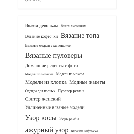
Вяжем девочкам
Вяжем мальчикам
Вязание топа
Вязание кофточки
Вязаные модели с капюшоном
Вязаные пуловеры
Домашние рецепты с фото
Модели из мохера
Модели из меланжа
Модели из хлопка
Модные жакеты
Одежда для полных
Пуловер реглан
Свитер женский
Удлиненные вязаные модели
Узор косы
Узоры ромбы
ажурный узор
вязаная кофточка