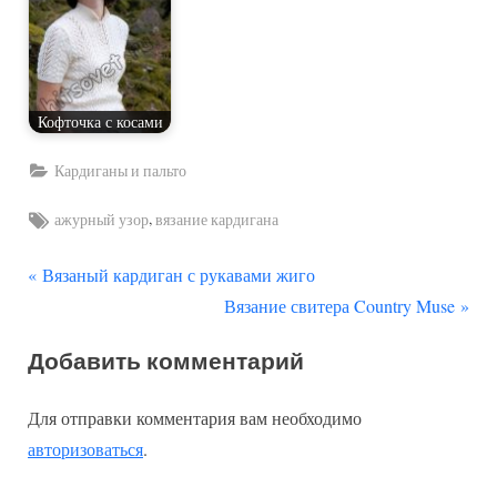
Кофточка с косами
Кардиганы и пальто
Tags:
,
ажурный узор
вязание кардигана
П
Навигация
Вязаный кардиган с рукавами жиго
р
С
Вязание свитера Country Muse
по
е
л
Добавить комментарий
д
е
записям
ы
д
Для отправки комментария вам необходимо
д
у
авторизоваться
.
у
ю
щ
щ