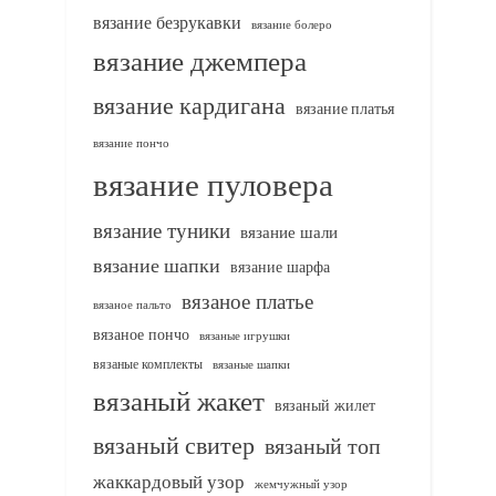
вязание безрукавки
вязание болеро
вязание джемпера
вязание кардигана
вязание платья
вязание пончо
вязание пуловера
вязание туники
вязание шали
вязание шапки
вязание шарфа
вязаное платье
вязаное пальто
вязаное пончо
вязаные игрушки
вязаные комплекты
вязаные шапки
вязаный жакет
вязаный жилет
вязаный свитер
вязаный топ
жаккардовый узор
жемчужный узор