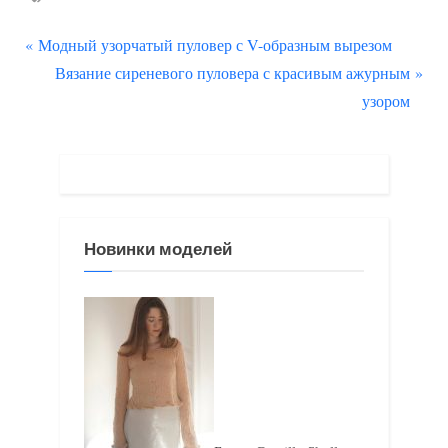
П
Навигация
Модный узорчатый пуловер с V-образным вырезом
р
С
Вязание сиреневого пуловера с красивым ажурным
по
е
л
узором
д
е
записям
ы
д
д
у
у
ю
щ
щ
Новинки моделей
а
а
я
я
з
з
а
а
п
п
и
и
с
с