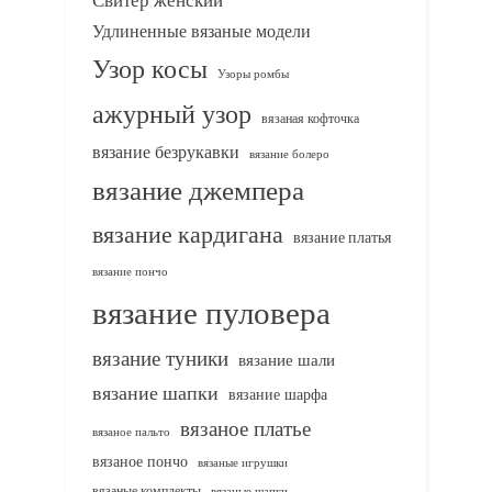
Удлиненные вязаные модели
Узор косы
Узоры ромбы
ажурный узор
вязаная кофточка
вязание безрукавки
вязание болеро
вязание джемпера
вязание кардигана
вязание платья
вязание пончо
вязание пуловера
вязание туники
вязание шали
вязание шапки
вязание шарфа
вязаное платье
вязаное пальто
вязаное пончо
вязаные игрушки
вязаные комплекты
вязаные шапки