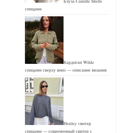
Блуза Camille Shells
ь
ь
спицами
:
:
Кардиган Wilde
спицами сверху вниз — описание вязания
Henley свитер
спицами — современный свитер с