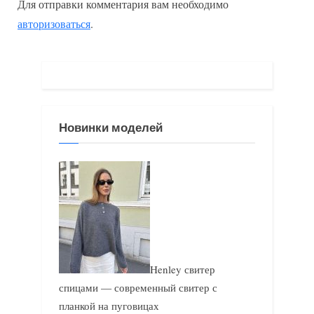
Для отправки комментария вам необходимо
д
у
авторизоваться
.
у
ю
щ
щ
а
а
я
я
з
з
Новинки моделей
а
а
п
п
и
и
с
с
ь
ь
:
:
Henley свитер
спицами — современный свитер с
планкой на пуговицах