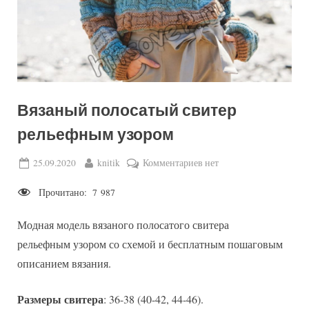
Вязаный полосатый свитер
рельефным узором
Posted
By
к
25.09.2020
knitik
Комментариев
нет
on
записи
Прочитано:
7 987
Вязаный
полосатый
Модная модель вязаного полосатого свитера
свитер
рельефным
рельефным узором со схемой и бесплатным пошаговым
узором
описанием вязания.
Размеры свитера
: 36-38 (40-42, 44-46).