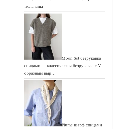
тюльпаны
Moon Set безрукавка
спицами — классическая безрукавка с V-
образным выр…
Plume шарф спицами