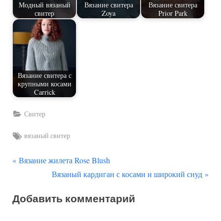
Модный вязаный
Вязание свитера
Вязание свитера
свитер
Zoya
Prior Park
Вязание свитера с
крупными косами
Carrick
Свитер
Tags:
вязаный свитер
П
Навигация
Вязание жилета Rose Blush
р
С
Вязаный кардиган с косами и широкий снуд
по
е
л
Добавить комментарий
д
е
записям
ы
д