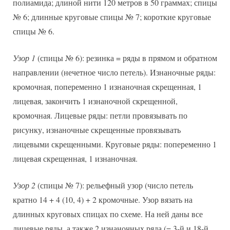
полиамида; длиной нити 120 метров в 50 граммах; спицы
№ 6; длинные круговые спицы № 7; короткие круговые
спицы № 6.
Узор 1
(спицы № 6): резинка = ряды в прямом и обратном
направлении (нечетное число петель). Изнаночные ряды:
кромочная, попеременно 1 изнаночная скрещенная, 1
лицевая, закончить 1 изнаночной скрещенной,
кромочная. Лицевые ряды: петли провязывать по
рисунку, изнаночные скрещенные провязывать
лицевыми скрещенными. Круговые ряды: попеременно 1
лицевая скрещенная, 1 изнаночная.
Узор 2
(спицы № 7): рельефный узор (число петель
кратно 14 + 4 (10, 4) + 2 кромочные. Узор вязать на
длинных круговых спицах по схеме. На ней даны все
лицевые ряды, а также 2 изнаночных ряда (= 3-й и 18-й