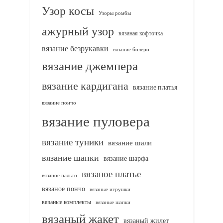
Узор косы
Узоры ромбы
ажурный узор
вязаная кофточка
вязание безрукавки
вязание болеро
вязание джемпера
вязание кардигана
вязание платья
вязание пончо
вязание пуловера
вязание туники
вязание шали
вязание шапки
вязание шарфа
вязаное платье
вязаное пальто
вязаное пончо
вязаные игрушки
вязаные комплекты
вязаные шапки
вязаный жакет
вязаный жилет