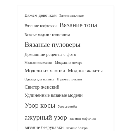
Вяжем девочкам
Вяжем мальчикам
Вязание топа
Вязание кофточки
Вязаные модели с капюшоном
Вязаные пуловеры
Домашние рецепты с фото
Модели из мохера
Модели из меланжа
Модели из хлопка
Модные жакеты
Одежда для полных
Пуловер реглан
Свитер женский
Удлиненные вязаные модели
Узор косы
Узоры ромбы
ажурный узор
вязаная кофточка
вязание безрукавки
вязание болеро