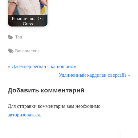
Вязание топа Oat
Grass
Топ
Tags:
Вязание топа
П
Навигация
Джемпер реглан с капюшоном
р
С
Удлиненный кардиган оверсайз
по
е
л
Добавить комментарий
д
е
записям
ы
д
Для отправки комментария вам необходимо
д
у
авторизоваться
.
у
ю
щ
щ
а
а