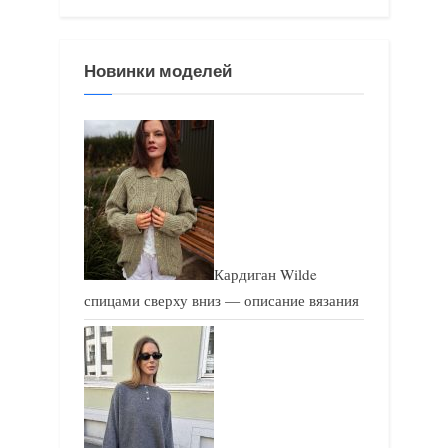
я
я
з
з
Новинки моделей
а
а
п
п
и
и
с
с
ь
ь
:
:
Кардиган Wilde
спицами сверху вниз — описание вязания