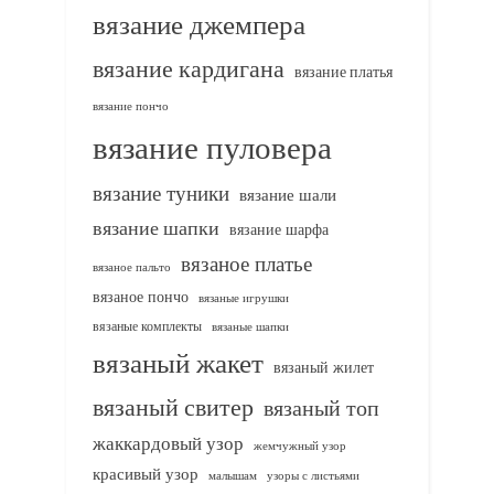
вязание джемпера
вязание кардигана
вязание платья
вязание пончо
вязание пуловера
вязание туники
вязание шали
вязание шапки
вязание шарфа
вязаное платье
вязаное пальто
вязаное пончо
вязаные игрушки
вязаные комплекты
вязаные шапки
вязаный жакет
вязаный жилет
вязаный свитер
вязаный топ
жаккардовый узор
жемчужный узор
красивый узор
узоры с листьями
малышам