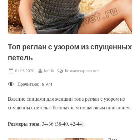
Топ реглан с узором из спущенных
петель
Posted
By
к
01.08.2020
knitik
Комментариев
нет
on
записи
Прочитано:
6 974
Топ
реглан
Вязание спицами для женщин топа реглан с узором из
с
узором
спущенных петель с бесплатным пошаговым описанием.
из
спущенных
Размеры топа
: 34-36 (38-40, 42-44).
петель
Вам