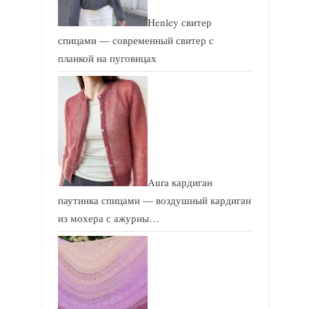
Henley свитер
спицами — современный свитер с
планкой на пуговицах
Aura кардиган
паутинка спицами — воздушный кардиган
из мохера с ажурны…